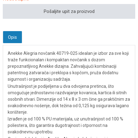
Pošaljite upit za proizvod
Opis
Anekke Alegria novčanik 40719-025 idealan je izbor za sve koji
traže funkcionalan i kompaktan novčanik s dozom
prepoznatljivog Anekke dizajna. Zahvaljujući kombinaciji
patentnog zatvarača i preklopa s kopčom, pruža dodatnu
sigurnost i organizaciju sadržaja.
Unutrašnjost je podijeljena u dva odvojena pretinca, što
omogućuje jednostavno razdvajanje kovanica, kartica ili sitnih
osobnih stvari. Dimenzije od 14 x 8 x 3 cm čine ga praktičnim za
svakodnevno nošenje, dok težina od 0,125 kg osigurava lagano
korištenje.
Izrađen je od 100 % PU materijala, uz unutrašnjost od 100 %
poliestera, što garantira dugotrajnost i otpornost na
svakodnevnu upotrebu.