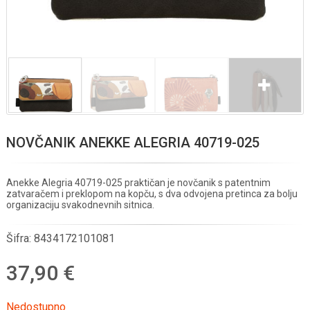
NOVČANIK ANEKKE ALEGRIA 40719-025
Anekke Alegria 40719-025 praktičan je novčanik s patentnim
zatvaračem i preklopom na kopču, s dva odvojena pretinca za bolju
organizaciju svakodnevnih sitnica.
Šifra:
8434172101081
37,90 €
Nedostupno