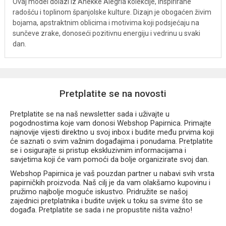
Ovaj model dolazi iz Anekke Alegria kolekcije, inspirirane
radošću i toplinom španjolske kulture. Dizajn je obogaćen živim
bojama, apstraktnim oblicima i motivima koji podsjećaju na
sunčeve zrake, donoseći pozitivnu energiju i vedrinu u svaki
dan.
Pretplatite se na novosti
Pretplatite se na naš newsletter sada i uživajte u
pogodnostima koje vam donosi Webshop Papirnica. Primajte
najnovije vijesti direktno u svoj inbox i budite među prvima koji
će saznati o svim važnim događajima i ponudama. Pretplatite
se i osigurajte si pristup ekskluzivnim informacijama i
savjetima koji će vam pomoći da bolje organizirate svoj dan.
Webshop Papirnica je vaš pouzdan partner u nabavi svih vrsta
papirničkih proizvoda. Naš cilj je da vam olakšamo kupovinu i
pružimo najbolje moguće iskustvo. Pridružite se našoj
zajednici pretplatnika i budite uvijek u toku sa svime što se
događa. Pretplatite se sada i ne propustite ništa važno!