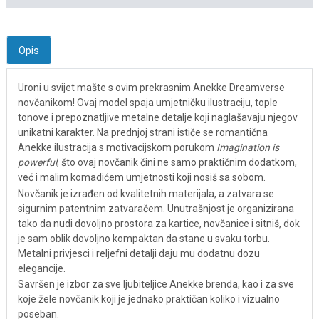
Opis
Uroni u svijet mašte s ovim prekrasnim Anekke Dreamverse
novčanikom! Ovaj model spaja umjetničku ilustraciju, tople
tonove i prepoznatljive metalne detalje koji naglašavaju njegov
unikatni karakter. Na prednjoj strani ističe se romantična
Anekke ilustracija s motivacijskom porukom
Imagination is
powerful
, što ovaj novčanik čini ne samo praktičnim dodatkom,
već i malim komadićem umjetnosti koji nosiš sa sobom.
Novčanik je izrađen od kvalitetnih materijala, a zatvara se
sigurnim patentnim zatvaračem. Unutrašnjost je organizirana
tako da nudi dovoljno prostora za kartice, novčanice i sitniš, dok
je sam oblik dovoljno kompaktan da stane u svaku torbu.
Metalni privjesci i reljefni detalji daju mu dodatnu dozu
elegancije.
Savršen je izbor za sve ljubiteljice Anekke brenda, kao i za sve
koje žele novčanik koji je jednako praktičan koliko i vizualno
poseban.