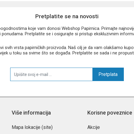
nosti, izlete i svakodnevnu upotrebu. Kombinira funkcionalnost, sigurnost
Pretplatite se na novosti
u pogodnostima koje vam donosi Webshop Papirnica. Primajte najnovije 
 ponudama. Pretplatite se i osigurajte si pristup ekskluzivnim infor
 svih vrsta papirničkih proizvoda. Naš cilj je da vam olakšamo kupo
 uvijek u toku sa svime što se događa. Pretplatite se sada i ne propust
Pretplata
Više informacija
Korisne poveznice
Mapa lokacije (site)
Akcije