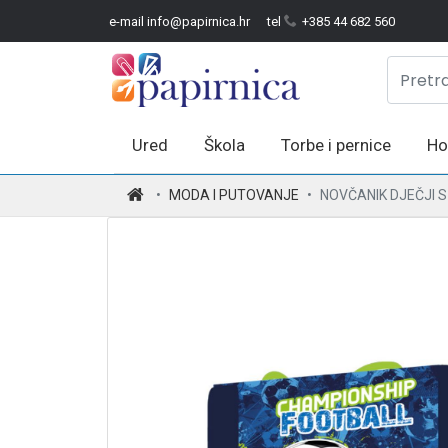
e-mail info@papirnica.hr
tel
+385 44 682 560
Ured
Škola
Torbe i pernice
Ho
.
MODA I PUTOVANJE
NOVČANIK DJEČJI S