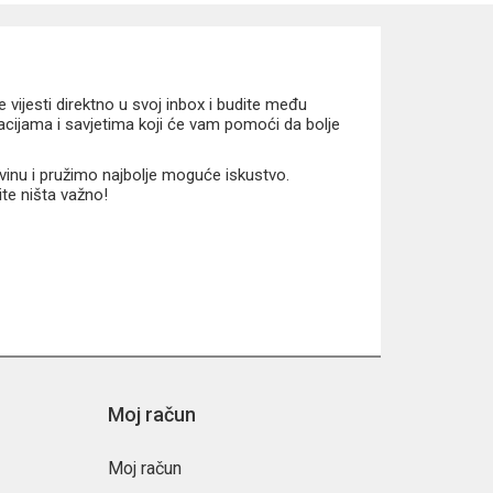
 i atraktivan sportski izgled koji će oduševiti svakog
vijesti direktno u svoj inbox i budite među
macijama i savjetima koji će vam pomoći da bolje
vinu i pružimo najbolje moguće iskustvo.
ite ništa važno!
Moj račun
Moj račun