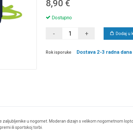
8,90 €
Dostupno
-
+
Dodaj u 
Dostava 2-3 radna dana
Rok isporuke
le zaljubljenike u nogomet. Moderan dizajn s velikom nogometnom lopt
emi ili sportskoj torbi.