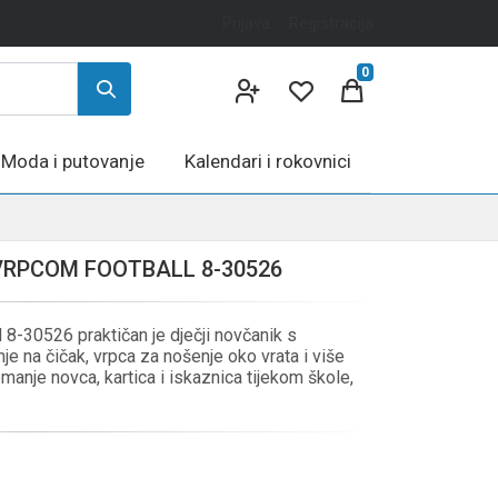
Prijava
Registracija
0
Moda i putovanje
Kalendari i rokovnici
 VRPCOM FOOTBALL 8-30526
 8-30526 praktičan je dječji novčanik s
e na čičak, vrpca za nošenje oko vrata i više
anje novca, kartica i iskaznica tijekom škole,