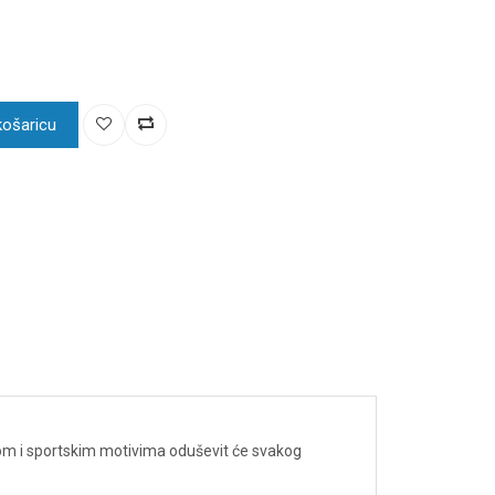
košaricu
om i sportskim motivima oduševit će svakog