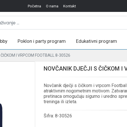
Početna
O nama
Kontakt
bby
Poklon i party program
Edukativni program
 ČIČKOM I VRPCOM FOOTBALL 8-30526
NOVČANIK DJEČJI S ČIČKOM I
Novčanik dječji s čičkom i vrpcom Football
atraktivnim nogometnim motivom. Zatvaranj
pretinaca omogućuju sigurno i uredno sprem
treninga ili izleta.
Šifra:
8-30526