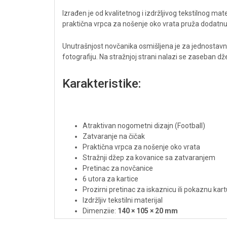
Izrađen je od kvalitetnog i izdržljivog tekstilnog m
praktična vrpca za nošenje oko vrata pruža dodatnu si
Unutrašnjost novčanika osmišljena je za jednostavnu o
fotografiju. Na stražnjoj strani nalazi se zaseban 
Karakteristike:
Atraktivan nogometni dizajn (Football)
Zatvaranje na čičak
Praktična vrpca za nošenje oko vrata
Stražnji džep za kovanice sa zatvaranjem
Pretinac za novčanice
6 utora za kartice
Prozirni pretinac za iskaznicu ili pokaznu kart
Izdržljiv tekstilni materijal
Dimenzije:
140 × 105 × 20 mm
Težina:
52 g