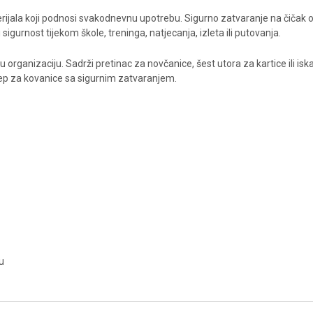
aterijala koji podnosi svakodnevnu upotrebu. Sigurno zatvaranje na čičak
gurnost tijekom škole, treninga, natjecanja, izleta ili putovanja.
rganizaciju. Sadrži pretinac za novčanice, šest utora za kartice ili iska
džep za kovanice sa sigurnim zatvaranjem.
u