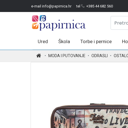
e-mail info@papirnica.hr
tel
+385 44 682 560
Ured
Škola
Torbe i pernice
Ho
.
MODA I PUTOVANJE
ODRASLI
OSTAL