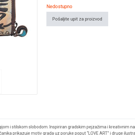
Nedostupno
Pošaljite upit za proizvod
jom i stilskom slobodom. Inspiriran gradskim pejzažima i kreativnim na
anika prikazuje motiv grada uz poruke poput “LOVE ART” i druge ilustrac