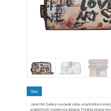
Opis
Janet Art Gallery novčanik odiše umjetničkom energi
praktičnosti i modernog dizajna. Prednja strana novč