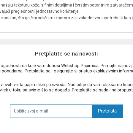
ponašaju teksturu kože, s finim detaljima i čvrstim patentnim zatvaračem
avajući preglednost i jednostavno korištenje.
kcionalan, što ga čini odličnim izborom za svakodnevnu upotrebu ili kao
Pretplatite se na novosti
u pogodnostima koje vam donosi Webshop Papirnica. Primajte najnovije 
 ponudama. Pretplatite se i osigurajte si pristup ekskluzivnim infor
 svih vrsta papirničkih proizvoda. Naš cilj je da vam olakšamo kupo
 uvijek u toku sa svime što se događa. Pretplatite se sada i ne propust
Pretplata