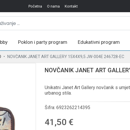
Početna
O nama
Kontakt
bby
Poklon i party program
Edukativni program
O
NOVČANIK JANET ART GALLERY 15X4X9,5 JW-004E 246728-EC
NOVČANIK JANET ART GALLERY
Unikatni Janet Art Gallery novčanik s umjetn
urbanog stila.
Šifra:
6923262214395
41,50 €