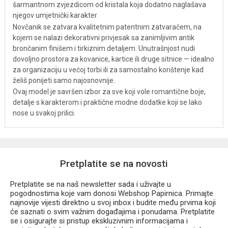
šarmantnom zvjezdicom od kristala koja dodatno naglašava
njegov umjetnički karakter.
Novčanik se zatvara kvalitetnim patentnim zatvaračem, na
kojem se nalazi dekorativni privjesak sa zanimljivim antik
brončanim finišem i tirkiznim detaljem. Unutrašnjost nudi
dovoljno prostora za kovanice, kartice ili druge sitnice — idealno
za organizaciju u većoj torbi ili za samostalno korištenje kad
želiš ponijeti samo najosnovnije.
Ovaj model je savršen izbor za sve koji vole romantične boje,
detalje s karakterom i praktične modne dodatke koji se lako
nose u svakoj prilici.
Pretplatite se na novosti
Pretplatite se na naš newsletter sada i uživajte u
pogodnostima koje vam donosi Webshop Papirnica. Primajte
najnovije vijesti direktno u svoj inbox i budite među prvima koji
će saznati o svim važnim događajima i ponudama. Pretplatite
se i osigurajte si pristup ekskluzivnim informacijama i