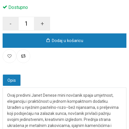
Dostupno
-
+
Dodaj u košaricu
Opis
Ovaj predivni Janet Denese mini novčanik spaja umjetnost,
eleganciju i praktičnost u jednom kompaktnom dodatku.
Izrađen u nježnim pastelno-rozo–bež nijansama, s preljevima
koji podsjećaju na zalazak sunca, novčanik privlači pažnju
svojim jedinstvenim, kreativnim izgledom. Prednja strana
ukrašena je metalnim zakovicama, sjajnim kamenčićima i