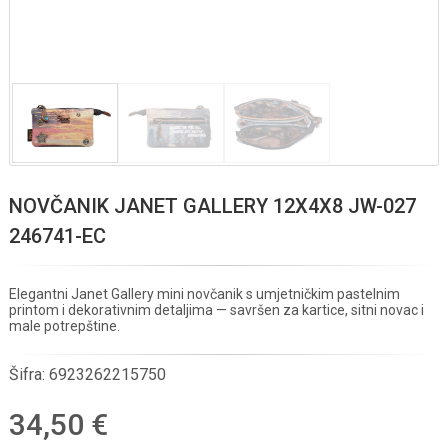
NOVČANIK JANET GALLERY 12X4X8 JW-027
246741-EC
Elegantni Janet Gallery mini novčanik s umjetničkim pastelnim
printom i dekorativnim detaljima — savršen za kartice, sitni novac i
male potrepštine.
Šifra:
6923262215750
34,50 €