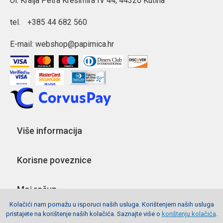
Ul. Kralja Petra Krešimira IV 44, 44320 Kutina
tel.
+385 44 682 560
E-mail:
webshop@papirnica.hr
Više informacija
Korisne poveznice
Moj račun
Kolačići nam pomažu u isporuci naših usluga. Korištenjem naših usluga
pristajete na korištenje naših kolačića. Saznajte više o
korištenju kolačića
.
Pratite nas