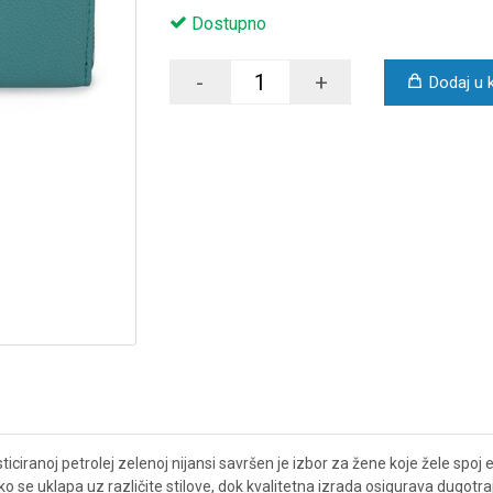
Dostupno
-
+
Dodaj u 
iciranoj petrolej zelenoj nijansi savršen je izbor za žene koje žele sp
o se uklapa uz različite stilove, dok kvalitetna izrada osigurava dugotra