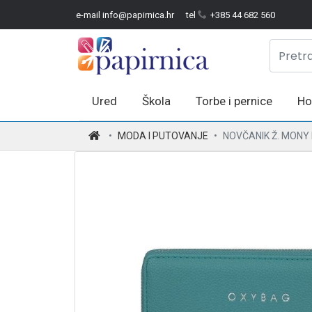
e-mail info@papirnica.hr
tel
+385 44 682 560
Ured
Škola
Torbe i pernice
Ho
.
MODA I PUTOVANJE
NOVČANIK Ž. MONY 