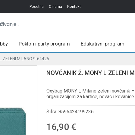
Početna
O nama
Kontakt
bby
Poklon i party program
Edukativni program
L ZELENI MILANO 9-64425
NOVČANIK Ž. MONY L ZELENI M
Oxybag MONY L Milano zeleni novčanik –
organizacijom za kartice, novac i kovanice.
Šifra:
8596424199236
16,90 €