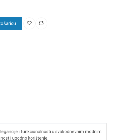
košaricu
oj elegancije i funkcionalnosti u svakodnevnim modnim
jnost i ugodno korištenje.