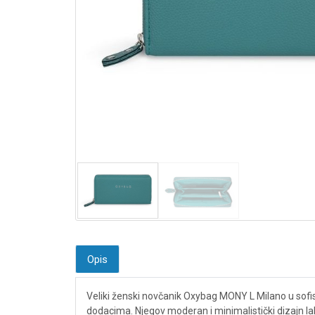
Opis
Veliki ženski novčanik Oxybag MONY L Milano u sofist
dodacima. Njegov moderan i minimalistički dizajn lak