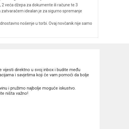
e, 2 veća džepa za dokumente ili račune te 3
m zatvaračem idealan je za sigurno spremanje
dnostavno nošenje u torbi. Ovaj novčanik nije samo
vijesti direktno u svoj inbox i budite među
macijama i savjetima koji će vam pomoći da bolje
vinu i pružimo najbolje moguće iskustvo.
ite ništa važno!