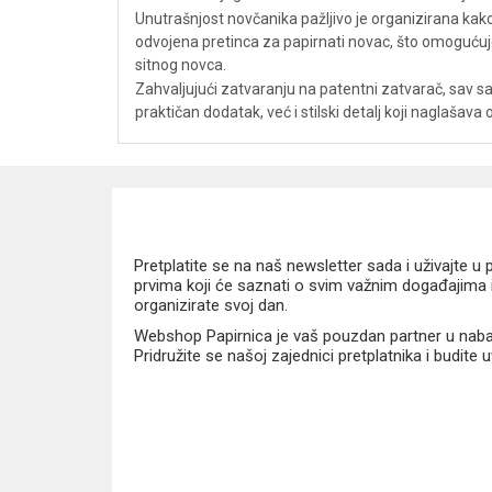
Unutrašnjost novčanika pažljivo je organizirana kako
odvojena pretinca za papirnati novac, što omogućuj
sitnog novca.
Zahvaljujući zatvaranju na patentni zatvarač, sav 
praktičan dodatak, već i stilski detalj koji naglašava o
Pretplatite se na naš newsletter sada i uživajte 
prvima koji će saznati o svim važnim događajima i
organizirate svoj dan.
Webshop Papirnica je vaš pouzdan partner u nabavi
Pridružite se našoj zajednici pretplatnika i budite