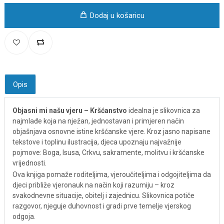
Dodaj u košaricu
Opis
Objasni mi našu vjeru – Kršćanstvo
idealna je slikovnica za
najmlađe koja na nježan, jednostavan i primjeren način
objašnjava osnovne istine kršćanske vjere. Kroz jasno napisane
tekstove i toplinu ilustracija, djeca upoznaju najvažnije
pojmove: Boga, Isusa, Crkvu, sakramente, molitvu i kršćanske
vrijednosti.
Ova knjiga pomaže roditeljima, vjeroučiteljima i odgojiteljima da
djeci približe vjeronauk na način koji razumiju – kroz
svakodnevne situacije, obitelj i zajednicu. Slikovnica potiče
razgovor, njeguje duhovnost i gradi prve temelje vjerskog
odgoja.