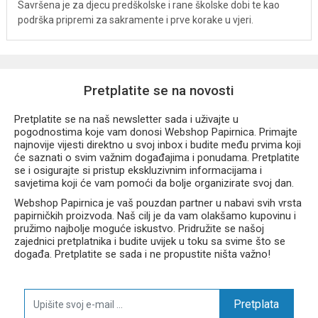
Savršena je za djecu predškolske i rane školske dobi te kao
podrška pripremi za sakramente i prve korake u vjeri.
Pretplatite se na novosti
Pretplatite se na naš newsletter sada i uživajte u
pogodnostima koje vam donosi Webshop Papirnica. Primajte
najnovije vijesti direktno u svoj inbox i budite među prvima koji
će saznati o svim važnim događajima i ponudama. Pretplatite
se i osigurajte si pristup ekskluzivnim informacijama i
savjetima koji će vam pomoći da bolje organizirate svoj dan.
Webshop Papirnica je vaš pouzdan partner u nabavi svih vrsta
papirničkih proizvoda. Naš cilj je da vam olakšamo kupovinu i
pružimo najbolje moguće iskustvo. Pridružite se našoj
zajednici pretplatnika i budite uvijek u toku sa svime što se
događa. Pretplatite se sada i ne propustite ništa važno!
Pretplata