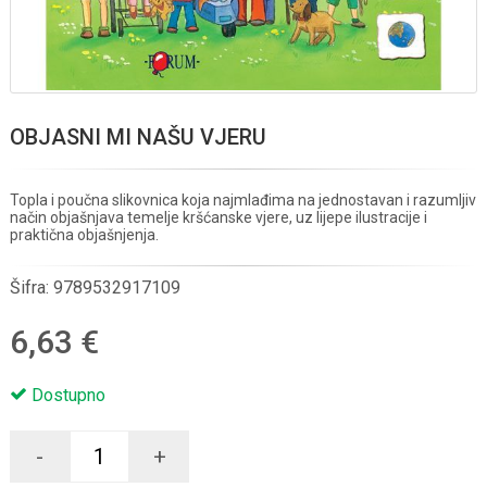
OBJASNI MI NAŠU VJERU
Topla i poučna slikovnica koja najmlađima na jednostavan i razumljiv
način objašnjava temelje kršćanske vjere, uz lijepe ilustracije i
praktična objašnjenja.
Šifra:
9789532917109
6,63 €
Dostupno
-
+