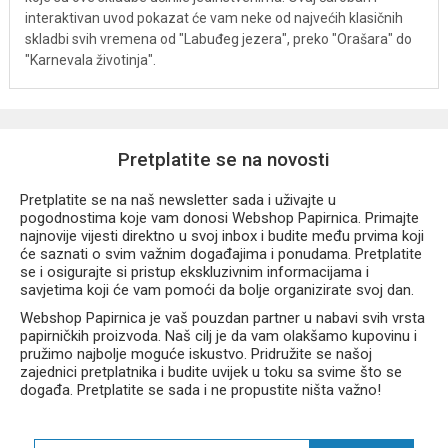
interaktivan uvod pokazat će vam neke od najvećih klasičnih
skladbi svih vremena od "Labuđeg jezera", preko "Orašara" do
"Karnevala životinja".
Pretplatite se na novosti
Pretplatite se na naš newsletter sada i uživajte u
pogodnostima koje vam donosi Webshop Papirnica. Primajte
najnovije vijesti direktno u svoj inbox i budite među prvima koji
će saznati o svim važnim događajima i ponudama. Pretplatite
se i osigurajte si pristup ekskluzivnim informacijama i
savjetima koji će vam pomoći da bolje organizirate svoj dan.
Webshop Papirnica je vaš pouzdan partner u nabavi svih vrsta
papirničkih proizvoda. Naš cilj je da vam olakšamo kupovinu i
pružimo najbolje moguće iskustvo. Pridružite se našoj
zajednici pretplatnika i budite uvijek u toku sa svime što se
događa. Pretplatite se sada i ne propustite ništa važno!