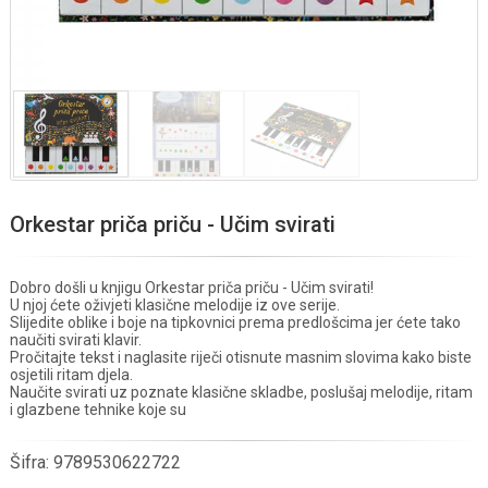
Orkestar priča priču - Učim svirati
Dobro došli u knjigu Orkestar priča priču - Učim svirati!
U njoj ćete oživjeti klasične melodije iz ove serije.
Slijedite oblike i boje na tipkovnici prema predlošcima jer ćete tako
naučiti svirati klavir.
Pročitajte tekst i naglasite riječi otisnute masnim slovima kako biste
osjetili ritam djela.
Naučite svirati uz poznate klasične skladbe, poslušaj melodije, ritam
i glazbene tehnike koje su
Šifra:
9789530622722