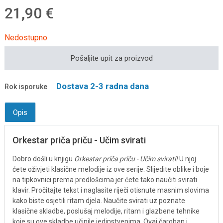
21,90 €
Nedostupno
Pošaljite upit za proizvod
Dostava 2-3 radna dana
Rok isporuke
Opis
Orkestar priča priču - Učim svirati
Dobro došli u knjigu
Orkestar priča priču - Učim svirati!
U njoj
ćete oživjeti klasične melodije iz ove serije. Slijedite oblike i boje
na tipkovnici prema predlošcima jer ćete tako naučiti svirati
klavir. Pročitajte tekst i naglasite riječi otisnute masnim slovima
kako biste osjetili ritam djela. Naučite svirati uz poznate
klasične skladbe, poslušaj melodije, ritam i glazbene tehnike
koje su ove skladbe učinile jedinstvenima. Ovaj čaroban i