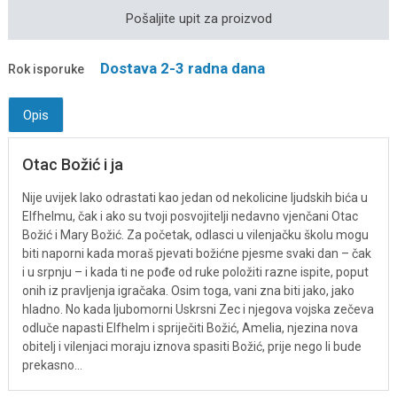
Pošaljite upit za proizvod
Dostava 2-3 radna dana
Rok isporuke
Opis
Otac Božić i ja
Nije uvijek lako odrastati kao jedan od nekolicine ljudskih bića u
Elfhelmu, čak i ako su tvoji posvojitelji nedavno vjenčani Otac
Božić i Mary Božić. Za početak, odlasci u vilenjačku školu mogu
biti naporni kada moraš pjevati božićne pjesme svaki dan – čak
i u srpnju – i kada ti ne pođe od ruke položiti razne ispite, poput
onih iz pravljenja igračaka. Osim toga, vani zna biti jako, jako
hladno. No kada ljubomorni Uskrsni Zec i njegova vojska zečeva
odluče napasti Elfhelm i spriječiti Božić, Amelia, njezina nova
obitelj i vilenjaci moraju iznova spasiti Božić, prije nego li bude
prekasno…