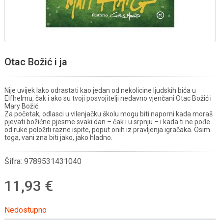
Otac Božić i ja
Nije uvijek lako odrastati kao jedan od nekolicine ljudskih bića u
Elfhelmu, čak i ako su tvoji posvojitelji nedavno vjenčani Otac Božić i
Mary Božić.
Za početak, odlasci u vilenjačku školu mogu biti naporni kada moraš
pjevati božićne pjesme svaki dan – čak i u srpnju – i kada ti ne pođe
od ruke položiti razne ispite, poput onih iz pravljenja igračaka. Osim
toga, vani zna biti jako, jako hladno.
Šifra:
9789531431040
11,93 €
Nedostupno