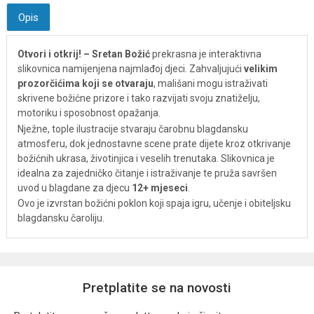
Opis
Otvori i otkrij! – Sretan Božić
prekrasna je interaktivna
slikovnica namijenjena najmlađoj djeci. Zahvaljujući
velikim
prozorčićima koji se otvaraju
, mališani mogu istraživati
skrivene božićne prizore i tako razvijati svoju znatiželju,
motoriku i sposobnost opažanja.
Nježne, tople ilustracije stvaraju čarobnu blagdansku
atmosferu, dok jednostavne scene prate dijete kroz otkrivanje
božićnih ukrasa, životinjica i veselih trenutaka. Slikovnica je
idealna za zajedničko čitanje i istraživanje te pruža savršen
uvod u blagdane za djecu
12+ mjeseci
.
Ovo je izvrstan božićni poklon koji spaja igru, učenje i obiteljsku
blagdansku čaroliju.
Pretplatite se na novosti