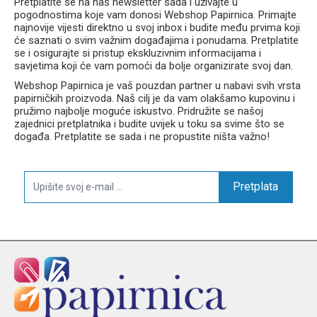
Pretplatite se na naš newsletter sada i uživajte u
pogodnostima koje vam donosi Webshop Papirnica. Primajte
najnovije vijesti direktno u svoj inbox i budite među prvima koji
će saznati o svim važnim događajima i ponudama. Pretplatite
se i osigurajte si pristup ekskluzivnim informacijama i
savjetima koji će vam pomoći da bolje organizirate svoj dan.
Webshop Papirnica je vaš pouzdan partner u nabavi svih vrsta
papirničkih proizvoda. Naš cilj je da vam olakšamo kupovinu i
pružimo najbolje moguće iskustvo. Pridružite se našoj
zajednici pretplatnika i budite uvijek u toku sa svime što se
događa. Pretplatite se sada i ne propustite ništa važno!
Pretplata