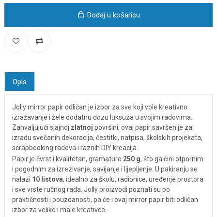
Dodaj u košaricu
Opis
Jolly mirror papir odličan je izbor za sve koji vole kreativno
izražavanje i žele dodatnu dozu luksuza u svojim radovima.
Zahvaljujući sjajnoj
zlatnoj
površini, ovaj papir savršen je za
izradu svečanih dekoracija, čestitki, natpisa, školskih projekata,
scrapbooking radova i raznih DIY kreacija.
Papir je čvrst i kvalitetan, gramature
250 g
, što ga čini otpornim
i pogodnim za izrezivanje, savijanje i lijepljenje. U pakiranju se
nalazi
10 listova
, idealno za školu, radionice, uređenje prostora
i sve vrste ručnog rada. Jolly proizvodi poznati su po
praktičnosti i pouzdanosti, pa će i ovaj mirror papir biti odličan
izbor za velike i male kreativce.