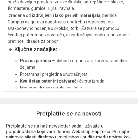
pruža dovoljno prostora za sve školske potrepštine – olovke,
flomastere, gumice, šiljila i ravnala.
Izrađena od
izdržljivih i lako perivih materijala
, pernica
Campus osigurava dugotrajnu upotrebu i otpornost na
svakodnevno nošenje u školskoj torbi. Zatvara se pomoću
čvrstog patentnog zatvarača, a unutrašnjost nudi organizirane
pretince i držače za pribor.
🔹 Ključne značajke:
Prazna pernica
– sloboda organizacije prema vlastitim
željama
Prostrana i pregledna unutrašnjost
Kvalitetan patentni zatvarač
i čvrsta izrada
Moderan dizajn i atraktivne boje
Savršena za školu, radionice ili kućnu upotrebu
Campus CoolPack pernica
pouzdan je i moderan dodatak
Pretplatite se na novosti
svakoj školskoj torbi – praktična, izdržljiva i spremna za sve
izazove školske godine!
Pretplatite se na naš newsletter sada i uživajte u
pogodnostima koje vam donosi Webshop Papirnica. Primajte
najnovije vijesti direktno u svoj inbox i budite među prvima koji