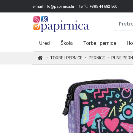
e-mail info@papirnica.hr
tel
+385 44 682 560
Ured
Škola
Torbe i pernice
Ho
.
TORBE I PERNICE
PERNICE
PUNE PERN