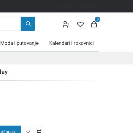
Prijava
Registracija
0
Moda i putovanje
Kalendari i rokovnici
play
košaricu