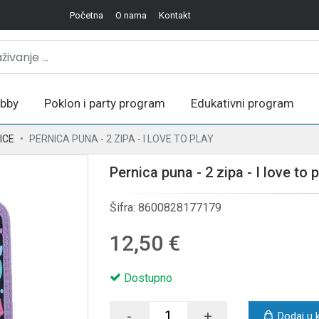
Početna
O nama
Kontakt
bby
Poklon i party program
Edukativni program
ICE
PERNICA PUNA - 2 ZIPA - I LOVE TO PLAY
Pernica puna - 2 zipa - I love to 
Šifra:
8600828177179
12,50 €
Dostupno
-
+
Dodaj u 