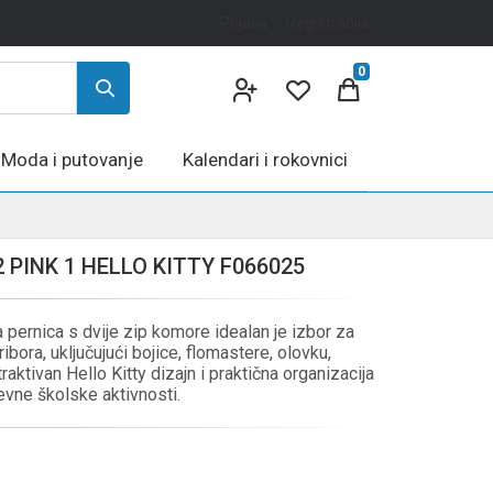
Prijava
Registracija
0
Moda i putovanje
Kalendari i rokovnici
 PINK 1 HELLO KITTY F066025
pernica s dvije zip komore idealan je izbor za
bora, uključujući bojice, flomastere, olovku,
traktivan Hello Kitty dizajn i praktična organizacija
vne školske aktivnosti.