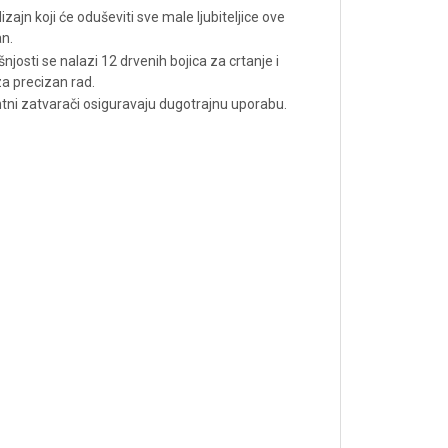
izajn koji će oduševiti sve male ljubiteljice ove
an.
josti se nalazi 12 drvenih bojica za crtanje i
za precizan rad.
ntni zatvarači osiguravaju dugotrajnu uporabu.