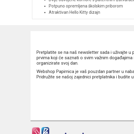
Potpuno opremljena školskim priborom
Atraktivan Hello Kitty dizajn
Kvalitetna i izdržljiva izrada
Jednostavna organizacija pribora
Prikladna za školu i slobodne aktivnosti
Preporučuje se ručno čišćenje
Dimenzije
Pretplatite se na naš newsletter sada i uživajte 
prvima koji će saznati o svim važnim događajima i
organizirate svoj dan.
19,5 x 12,5 x 5 cm
Webshop Papirnica je vaš pouzdan partner u nabavi
Pridružite se našoj zajednici pretplatnika i budite
Prednosti
Sve potrebno za školu u jednoj pernici
Organiziran raspored pribora zahvaljujući 
Štedi vrijeme i dodatne troškove kupnje pribo
Kompaktna i praktična za svakodnevno noše
Veseli Hello Kitty motiv koji djeca obožavaju