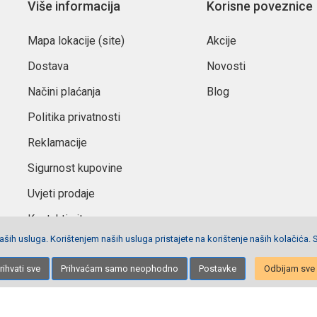
Više informacija
Korisne poveznice
ršen je izbor za učenice koje žele uredno organiziran školski pribor, kva
Mapa lokacije (site)
Akcije
Dostava
Novosti
Načini plaćanja
Blog
Politika privatnosti
Reklamacije
Sigurnost kupovine
Uvjeti prodaje
Kontaktirajte nas
ših usluga. Korištenjem naših usluga pristajete na korištenje naših kolačića. 
Postavke privola
rihvati sve
Prihvaćam samo neophodno
Postavke
Odbijam sve
Izrada stranica
Net plus d.o.o.