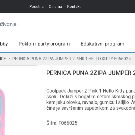
Početna
O nama
Kontakt
bby
Poklon i party program
Edukativni program
ICE
PERNICA PUNA 2ZIPA JUMPER 2 PINK 1 HELLO KITTY F066025
PERNICA PUNA 2ZIPA JUMPER 2
Coolpack Jumper 2 Pink 1 Hello Kitty puna 
školu. Dolazi s bogatim setom školskog pri
kemijsku olovku, ravnalo, gumicu i šiljilo. A
čine je savršenim suputnikom za svakodne
Šifra:
F066025