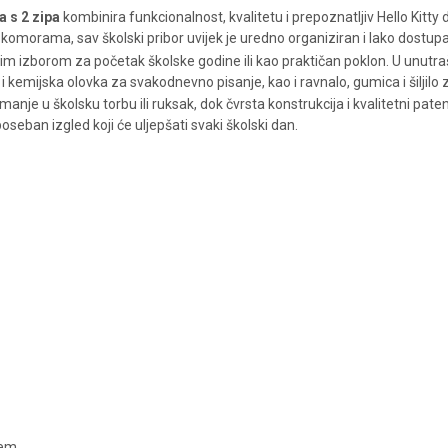
a s 2 zipa
kombinira funkcionalnost, kvalitetu i prepoznatljiv Hello Kitty d
komorama, sav školski pribor uvijek je uredno organiziran i lako dostup
im izborom za početak školske godine ili kao praktičan poklon. U unutrašn
i kemijska olovka za svakodnevno pisanje, kao i ravnalo, gumica i šiljilo 
 u školsku torbu ili ruksak, dok čvrsta konstrukcija i kvalitetni pate
poseban izgled koji će uljepšati svaki školski dan.
čem