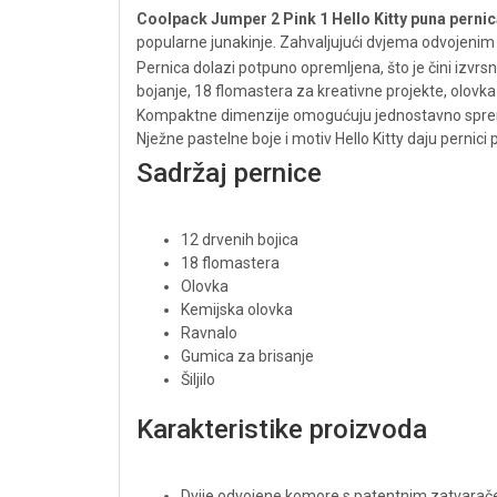
Coolpack Jumper 2 Pink 1 Hello Kitty puna pernic
popularne junakinje. Zahvaljujući dvjema odvojenim 
Pernica dolazi potpuno opremljena, što je čini izvrsn
bojanje, 18 flomastera za kreativne projekte, olovka 
Kompaktne dimenzije omogućuju jednostavno spremanje
Nježne pastelne boje i motiv Hello Kitty daju pernici 
Sadržaj pernice
12 drvenih bojica
18 flomastera
Olovka
Kemijska olovka
Ravnalo
Gumica za brisanje
Šiljilo
Karakteristike proizvoda
Dvije odvojene komore s patentnim zatvara