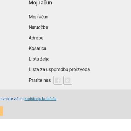
Moj račun
litetnu izradu i omiljeni Hello Kitty dizajn na jednom
Moj račun
Narudžbe
Adrese
Košarica
Lista želja
Lista za usporedbu proizvoda
Pratite nas
Saznajte više o
korištenju kolačića
.