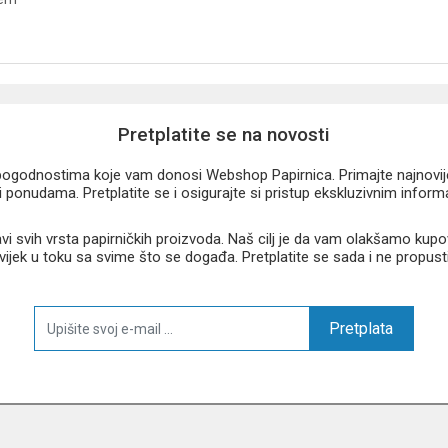
Pretplatite se na novosti
u pogodnostima koje vam donosi Webshop Papirnica. Primajte najnovije 
 ponudama. Pretplatite se i osigurajte si pristup ekskluzivnim infor
 svih vrsta papirničkih proizvoda. Naš cilj je da vam olakšamo kupo
 uvijek u toku sa svime što se događa. Pretplatite se sada i ne propust
Pretplata
dvjema komorama
ra
nje