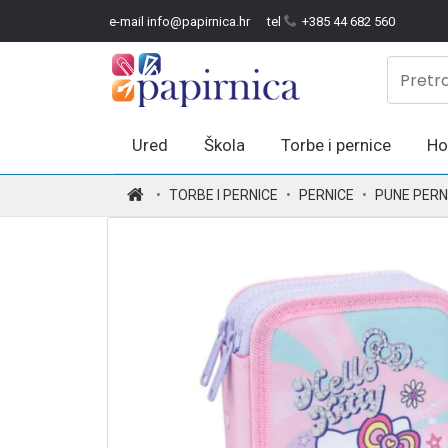
e-mail info@papirnica.hr
tel
+385 44 682 560
Ured
Škola
Torbe i pernice
Ho
.
TORBE I PERNICE
PERNICE
PUNE PERN