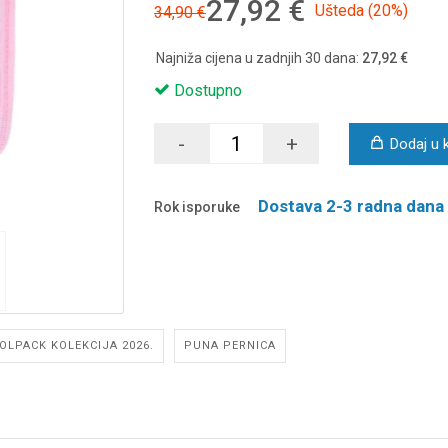
27,92 €
Ušteda (20%)
34,90 €
Najniža cijena u zadnjih 30 dana:
27,92 €
Dostupno
-
+
Dodaj u 
Dostava 2-3 radna dana
Rok isporuke
OLPACK KOLEKCIJA 2026.
PUNA PERNICA