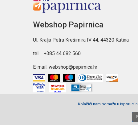
Coolpack Jumper 2 Pink 1 Hello Kitty puna pernica sav
mjestu.
Webshop Papirnica
Ul. Kralja Petra Krešimira IV 44, 44320 Kutina
tel.
+385 44 682 560
E-mail:
webshop@papirnica.hr
Kolačići nam pomažu u isporuci na
P
Copyright © 2026 Webshop Papirnica. Sva prava pridržana.