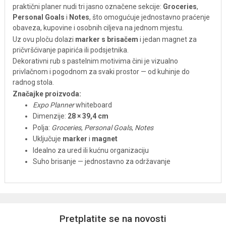
praktični planer nudi tri jasno označene sekcije:
Groceries
,
Personal Goals
i
Notes
, što omogućuje jednostavno praćenje
obaveza, kupovine i osobnih ciljeva na jednom mjestu.
Uz ovu ploču dolazi
marker s brisačem
i jedan magnet za
pričvršćivanje papirića ili podsjetnika.
Dekorativni rub s pastelnim motivima čini je vizualno
privlačnom i pogodnom za svaki prostor — od kuhinje do
radnog stola.
Značajke proizvoda:
Expo Planner
whiteboard
Dimenzije:
28 × 39,4 cm
Polja:
Groceries
,
Personal Goals
,
Notes
Uključuje
marker
i
magnet
Idealno za ured ili kućnu organizaciju
Suho brisanje — jednostavno za održavanje
Pretplatite se na novosti