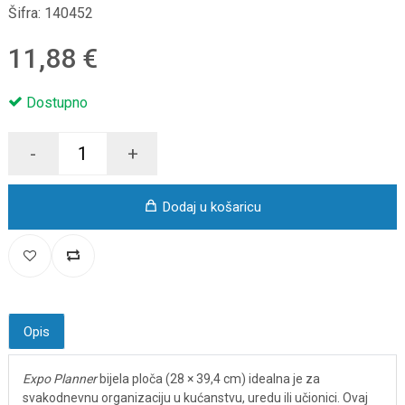
Šifra:
140452
11,88 €
Dostupno
-
+
Dodaj u košaricu
Opis
Expo Planner
bijela ploča (28 × 39,4 cm) idealna je za
svakodnevnu organizaciju u kućanstvu, uredu ili učionici. Ovaj