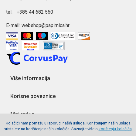
tel.
+385 44 682 560
E-mail:
webshop@papirnica.hr
Više informacija
Korisne poveznice
Moj račun
Kolačići nam pomažu u isporuci naših usluga. Korištenjem naših usluga
pristajete na korištenje naših kolačića. Saznajte više o
korištenju kolačića
.
Pratite nas