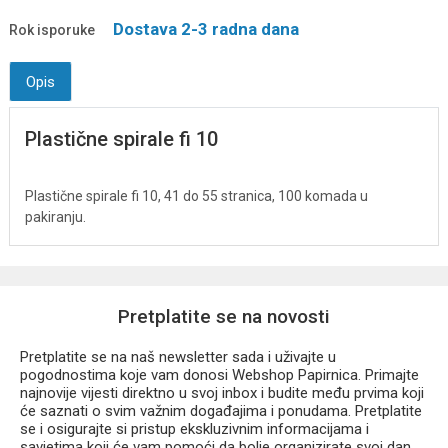
Dostava 2-3 radna dana
Rok isporuke
Opis
Plastične spirale fi 10
Plastične spirale fi 10, 41 do 55 stranica, 100 komada u
pakiranju.
Pretplatite se na novosti
Pretplatite se na naš newsletter sada i uživajte u
pogodnostima koje vam donosi Webshop Papirnica. Primajte
najnovije vijesti direktno u svoj inbox i budite među prvima koji
će saznati o svim važnim događajima i ponudama. Pretplatite
se i osigurajte si pristup ekskluzivnim informacijama i
savjetima koji će vam pomoći da bolje organizirate svoj dan.