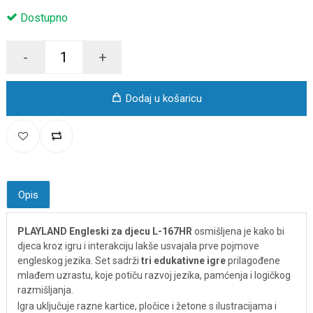
Dostupno
-
+
Dodaj u košaricu
Opis
PLAYLAND Engleski za djecu L-167HR
osmišljena je kako bi
djeca kroz igru i interakciju lakše usvajala prve pojmove
engleskog jezika. Set sadrži
tri edukativne igre
prilagođene
mlađem uzrastu, koje potiču razvoj jezika, pamćenja i logičkog
razmišljanja.
Igra uključuje razne kartice, pločice i žetone s ilustracijama i