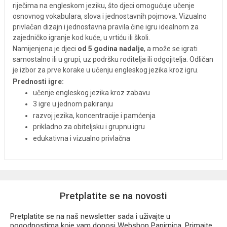
riječima na engleskom jeziku, što djeci omogućuje učenje
osnovnog vokabulara, slova i jednostavnih pojmova. Vizualno
privlačan dizajn i jednostavna pravila čine igru idealnom za
zajedničko igranje kod kuće, u vrtiću ili školi.
Namijenjena je djeci
od 5 godina nadalje
, a može se igrati
samostalno ili u grupi, uz podršku roditelja ili odgojitelja. Odličan
je izbor za prve korake u učenju engleskog jezika kroz igru.
Prednosti igre:
učenje engleskog jezika kroz zabavu
3 igre u jednom pakiranju
razvoj jezika, koncentracije i pamćenja
prikladno za obiteljsku i grupnu igru
edukativna i vizualno privlačna
Pretplatite se na novosti
Pretplatite se na naš newsletter sada i uživajte u
pogodnostima koje vam donosi Webshop Papirnica. Primajte