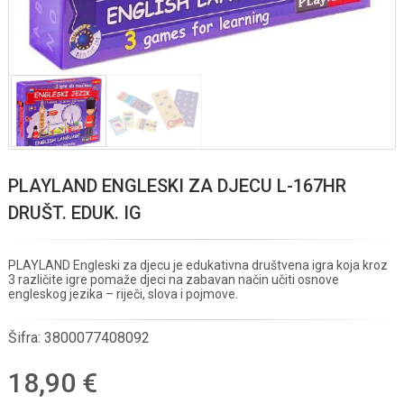
PLAYLAND ENGLESKI ZA DJECU L-167HR
DRUŠT. EDUK. IG
PLAYLAND Engleski za djecu je edukativna društvena igra koja kroz
3 različite igre pomaže djeci na zabavan način učiti osnove
engleskog jezika – riječi, slova i pojmove.
Šifra:
3800077408092
18,90 €