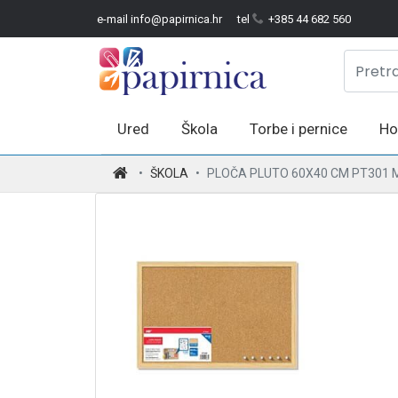
e-mail info@papirnica.hr
tel
+385 44 682 560
Ured
Škola
Torbe i pernice
Ho
.
ŠKOLA
PLOČA PLUTO 60X40 CM PT301 