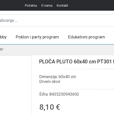
Početna
O nama
Kontakt
bby
Poklon i party program
Edukativni program
MP
PLOČA PLUTO 60x40 cm PT301
Dimenzija: 60x40 cm
Drveni okvir
Šifra:
8435250943692
8,10 €