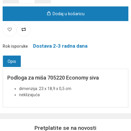
Dodaj u košaricu
Dostava 2-3 radna dana
Rok isporuke
Opis
Podloga za miša 705220 Economy siva
dimenzija: 23 x 18,9 x 0,5 cm
neklizajuća
Pretplatite se na novosti