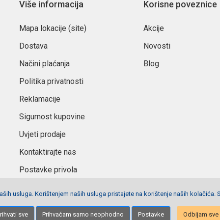
Više informacija
Korisne poveznice
Mapa lokacije (site)
Akcije
Dostava
Novosti
Načini plaćanja
Blog
Politika privatnosti
Reklamacije
Sigurnost kupovine
Uvjeti prodaje
Kontaktirajte nas
Postavke privola
ših usluga. Korištenjem naših usluga pristajete na korištenje naših kolačića. 
Izrada stranica
Net plus d.o.o.
rihvati sve
Prihvaćam samo neophodno
Postavke
Odbijam sve