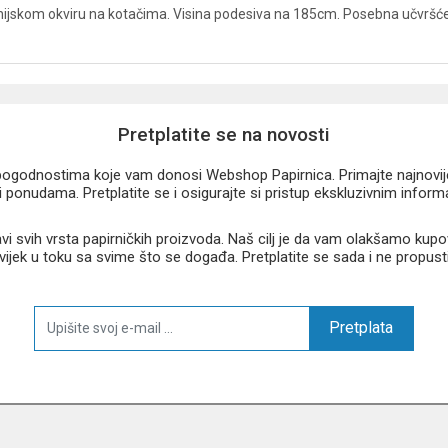
ijskom okviru na kotačima. Visina podesiva na 185cm. Posebna učvršćenj
Pretplatite se na novosti
u pogodnostima koje vam donosi Webshop Papirnica. Primajte najnovije 
 ponudama. Pretplatite se i osigurajte si pristup ekskluzivnim infor
 svih vrsta papirničkih proizvoda. Naš cilj je da vam olakšamo kupo
 uvijek u toku sa svime što se događa. Pretplatite se sada i ne propust
Pretplata