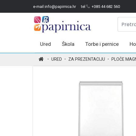
e-mail info@papirnica.hr
tel
+385 44 682 560
Ured
Škola
Torbe i pernice
Ho
.
URED
ZA PREZENTACIJU
PLOČE MAG