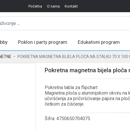
Početna
O nama
Kontakt
bby
Poklon i party program
Edukativni program
NETNE
POKRETNA MAGNETNA BIJELA PLOČA NA STALKU 70 X 100
Pokretna magnetna bijela ploča 
Pokretna tabla za flipchart
Magnetna ploča u aluminijskom okviru na
učvršćenja za pričvršćivanje papira na plo
četkom za čišćenje.
Šifra:
4750650704075