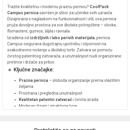
Tražite kvalitetnu i modernu praznu pernicu?
CoolPack
Campus pernica
savršen je izbor za učenike svih uzrasta.
Dizajnirana s naglaskom na funkcionalnost i stil, ova pernica
pruža dovoljno prostora za sve školske potrepštine – olovke,
flomastere, gumice, šiljila i ravnala.
Izrađena od
izdržljivih i lako perivih materijala
, pernica
Campus osigurava dugotrajnu upotrebu i otpornost na
svakodnevno nošenje u školskoj torbi. Zatvara se pomoću
čvrstog patentnog zatvarača, a unutrašnjost nudi organizirane
pretince i držače za pribor.
🔹 Ključne značajke:
Prazna pernica
– sloboda organizacije prema vlastitim
željama
Prostrana i pregledna unutrašnjost
Kvalitetan patentni zatvarač
i čvrsta izrada
Moderan dizajn i atraktivne boje
Savršena za školu, radionice ili kućnu upotrebu
Campus CoolPack pernica
pouzdan je i moderan dodatak
svakoj školskoj torbi – praktična, izdržljiva i spremna za sve