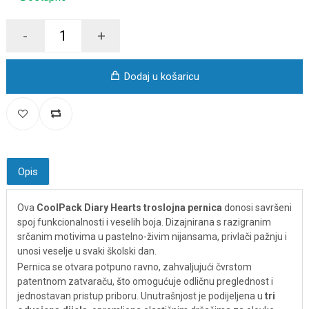
-
+
Dodaj u košaricu
Opis
Ova
CoolPack Diary Hearts troslojna pernica
donosi savršeni
spoj funkcionalnosti i veselih boja. Dizajnirana s razigranim
srčanim motivima u pastelno-živim nijansama, privlači pažnju i
unosi veselje u svaki školski dan.
Pernica se otvara potpuno ravno, zahvaljujući čvrstom
patentnom zatvaraču, što omogućuje odličnu preglednost i
jednostavan pristup priboru. Unutrašnjost je podijeljena u
tri