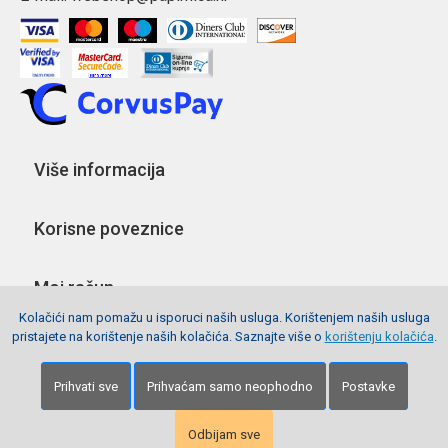
Više informacija
Korisne poveznice
Moj račun
Kolačići nam pomažu u isporuci naših usluga. Korištenjem naših usluga
pristajete na korištenje naših kolačića. Saznajte više o
korištenju kolačića
.
Pratite nas
Prihvati sve
Prihvaćam samo neophodno
Postavke
Copyright © 2026 Webshop Papirnica. Sva prava pridržana.
Izrada stranica
Net plus d.o.o.
Odbijam sve