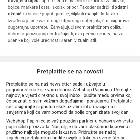
odvojena dijela
, opremljena elastičnim držačima za olovke,
bojice, markere i ostali školski pribor. Također sadrži i
dodatni
džepić
za sitnice poput gumice, šiljila ili manjih dodataka.
Izrađena je od kvalitetnog i otpornog materijala, što osigurava
dugotrajnu upotrebu. Zahvaljujući svom praktičnom obliku i
dobro organiziranoj unutrašnjosti, ova pernica je idealna za
učenike koji vole urednost i šareni vizualni stil.
Pretplatite se na novosti
Pretplatite se na naš newsletter sada i uživajte u
pogodnostima koje vam donosi Webshop Papirnica. Primajte
najnovije vijesti direktno u svoj inbox i budite među prvima koji
će saznati o svim važnim događajima i ponudama. Pretplatite
se i osigurajte si pristup ekskluzivnim informacijama i
savjetima koji će vam pomoći da bolje organizirate svoj dan.
Webshop Papirnica je vaš pouzdan partner u nabavi svih vrsta
papirničkih proizvoda. Naš cilj je da vam olakšamo kupovinu i
pružimo najbolje moguće iskustvo. Pridružite se našoj
zajednici pretplatnika i budite uvijek u toku sa svime što se