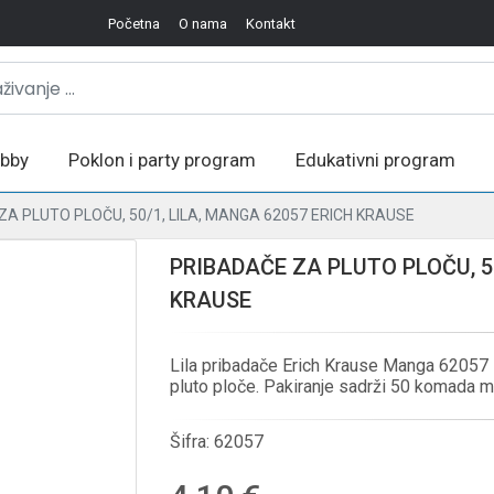
Početna
O nama
Kontakt
bby
Poklon i party program
Edukativni program
ZA PLUTO PLOČU, 50/1, LILA, MANGA 62057 ERICH KRAUSE
PRIBADAČE ZA PLUTO PLOČU, 50
KRAUSE
Lila pribadače Erich Krause Manga 62057 sa
pluto ploče. Pakiranje sadrži 50 komada mo
Šifra:
62057