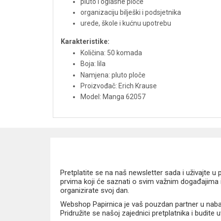
pluto i oglasne ploče
organizaciju bilješki i podsjetnika
urede, škole i kućnu upotrebu
Karakteristike:
Količina: 50 komada
Boja: lila
Namjena: pluto ploče
Proizvođač: Erich Krause
Model: Manga 62057
Pretplatite se na naš newsletter sada i uživajte 
prvima koji će saznati o svim važnim događajima i
organizirate svoj dan.
Webshop Papirnica je vaš pouzdan partner u nabavi
Pridružite se našoj zajednici pretplatnika i budite