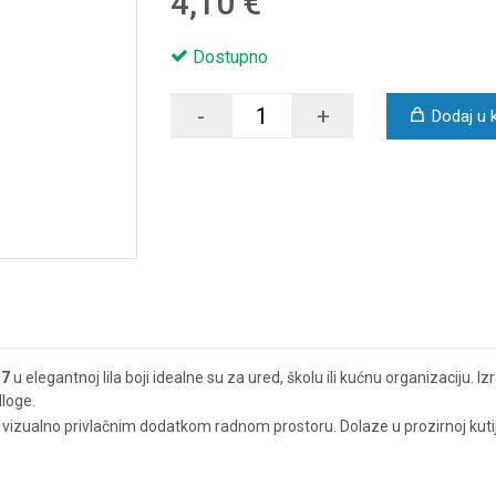
4,10 €
Dostupno
-
+
Dodaj u 
57
u elegantnoj lila boji idealne su za ured, školu ili kućnu organizaciju. 
dloge.
i i vizualno privlačnim dodatkom radnom prostoru. Dolaze u prozirnoj kut