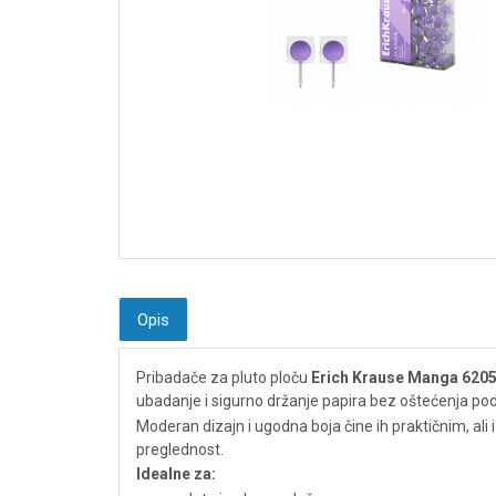
Opis
Pribadače za pluto ploču
Erich Krause Manga 620
ubadanje i sigurno držanje papira bez oštećenja po
Moderan dizajn i ugodna boja čine ih praktičnim, al
preglednost.
Idealne za: