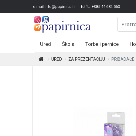
e-mail info@papirnica.hr
tel
+385 44 682 560
Ured
Škola
Torbe i pernice
Ho
.
URED
ZA PREZENTACIJU
PRIBADAČE 