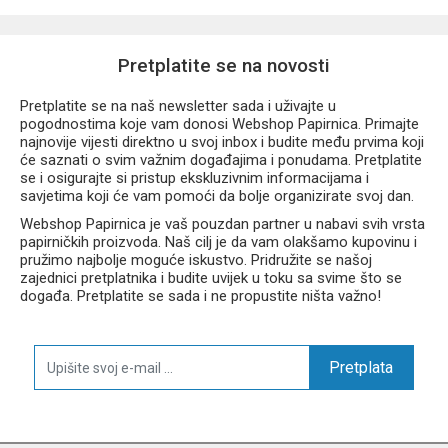
Cat privjesak za oko vrata praktičan je dodatak za školu, vrtić,
izlete i svakodnevnu upotrebu. Spoj funkcionalnosti i modernog
Pretplatite se na novosti
dizajna čini ga odličnim izborom za sve koji žele svoje ključeve i
iskaznice imati uvijek pri ruci.
Pretplatite se na naš newsletter sada i uživajte u
pogodnostima koje vam donosi Webshop Papirnica. Primajte
najnovije vijesti direktno u svoj inbox i budite među prvima koji
će saznati o svim važnim događajima i ponudama. Pretplatite
se i osigurajte si pristup ekskluzivnim informacijama i
savjetima koji će vam pomoći da bolje organizirate svoj dan.
Webshop Papirnica je vaš pouzdan partner u nabavi svih vrsta
papirničkih proizvoda. Naš cilj je da vam olakšamo kupovinu i
pružimo najbolje moguće iskustvo. Pridružite se našoj
zajednici pretplatnika i budite uvijek u toku sa svime što se
događa. Pretplatite se sada i ne propustite ništa važno!
Pretplata