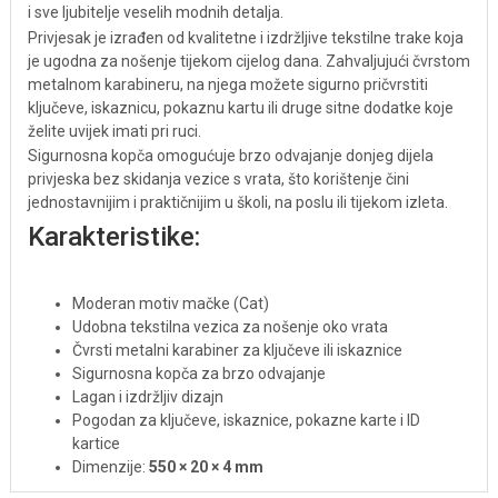
i sve ljubitelje veselih modnih detalja.
Privjesak je izrađen od kvalitetne i izdržljive tekstilne trake koja
je ugodna za nošenje tijekom cijelog dana. Zahvaljujući čvrstom
metalnom karabineru, na njega možete sigurno pričvrstiti
ključeve, iskaznicu, pokaznu kartu ili druge sitne dodatke koje
želite uvijek imati pri ruci.
Sigurnosna kopča omogućuje brzo odvajanje donjeg dijela
privjeska bez skidanja vezice s vrata, što korištenje čini
jednostavnijim i praktičnijim u školi, na poslu ili tijekom izleta.
Karakteristike:
Moderan motiv mačke (Cat)
Udobna tekstilna vezica za nošenje oko vrata
Čvrsti metalni karabiner za ključeve ili iskaznice
Sigurnosna kopča za brzo odvajanje
Lagan i izdržljiv dizajn
Pogodan za ključeve, iskaznice, pokazne karte i ID
kartice
Dimenzije:
550 × 20 × 4 mm
Težina:
10 g