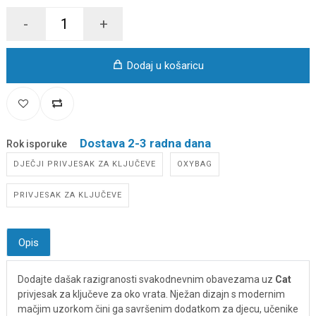
-
+
Dodaj u košaricu
Dostava 2-3 radna dana
Rok isporuke
DJEČJI PRIVJESAK ZA KLJUČEVE
OXYBAG
PRIVJESAK ZA KLJUČEVE
Opis
Dodajte dašak razigranosti svakodnevnim obavezama uz
Cat
privjesak za ključeve za oko vrata. Nježan dizajn s modernim
mačjim uzorkom čini ga savršenim dodatkom za djecu, učenike