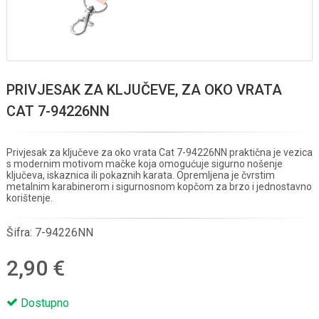
PRIVJESAK ZA KLJUČEVE, ZA OKO VRATA
CAT 7-94226NN
Privjesak za ključeve za oko vrata Cat 7-94226NN praktična je vezica
s modernim motivom mačke koja omogućuje sigurno nošenje
ključeva, iskaznica ili pokaznih karata. Opremljena je čvrstim
metalnim karabinerom i sigurnosnom kopčom za brzo i jednostavno
korištenje.
Šifra:
7-94226NN
2,90 €
Dostupno