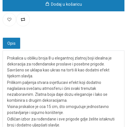
Dodaj u košaricu
Opis
Prskalica u obliku broja 8 u elegantnoj zlatnoj boji idealna je
dekoracija za rođendanske proslave i posebne prigode.
Savršeno se uklapa kao ukras na torti ili kao dodatni efekt
tijekom slavlja.
Prilikom paljenja stvara svjetlucavi efekt koji dodatno
naglašava svečanu atmosferu i čini svaki trenutak
nezaboravnim. Zlatna boja daje dozu elegancije i lako se
kombinira s drugim dekoracijama.
Visina prskalice je cca 15 cm, što omogućuje jednostavno
postavljanje i sigurno korištenje.
Odličan izbor za rođendane i sve prigode gdje želite istaknuti
broj i dodatno uljepšati slavlje.