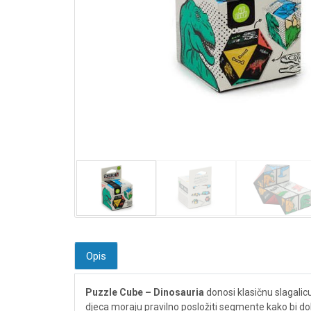
Opis
Puzzle Cube – Dinosauria
donosi klasičnu slagalicu
djeca moraju pravilno posložiti segmente kako bi dobil