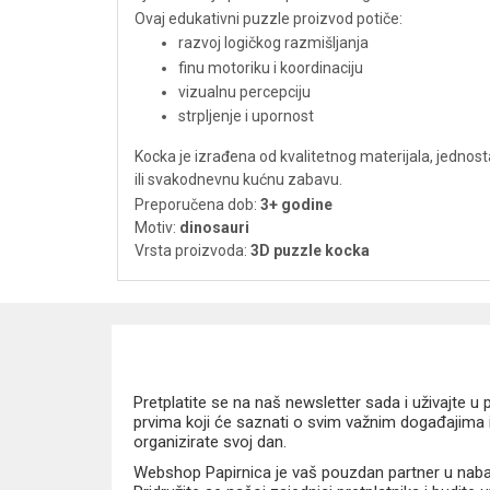
Ovaj edukativni puzzle proizvod potiče:
razvoj logičkog razmišljanja
finu motoriku i koordinaciju
vizualnu percepciju
strpljenje i upornost
Kocka je izrađena od kvalitetnog materijala, jednosta
ili svakodnevnu kućnu zabavu.
Preporučena dob:
3+ godine
Motiv:
dinosauri
Vrsta proizvoda:
3D puzzle kocka
Pretplatite se na naš newsletter sada i uživajte 
prvima koji će saznati o svim važnim događajima i
organizirate svoj dan.
Webshop Papirnica je vaš pouzdan partner u nabavi