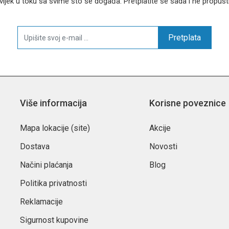
 uvijek u toku sa svime što se događa. Pretplatite se sada i ne propust
Pretplata
Više informacija
Korisne poveznice
Mapa lokacije (site)
Akcije
Dostava
Novosti
Načini plaćanja
Blog
Politika privatnosti
Reklamacije
Sigurnost kupovine