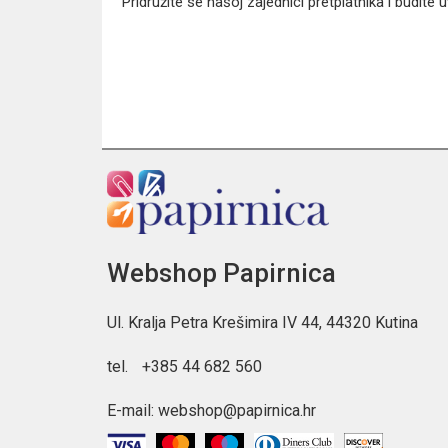
Pridružite se našoj zajednici pretplatnika i budite
Webshop Papirnica
Ul. Kralja Petra Krešimira IV 44, 44320 Kutina
tel.
+385 44 682 560
E-mail:
webshop@papirnica.hr