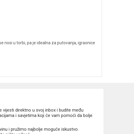
 nosi u torbi, pa je idealna za putovanja, igraonice
vijesti direktno u svoj inbox i budite među
macijama i savjetima koji će vam pomoći da bolje
vinu i pružimo najbolje moguće iskustvo.