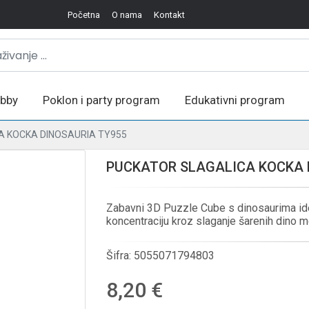
Početna
O nama
Kontakt
bby
Poklon i party program
Edukativni program
A KOCKA DINOSAURIA TY955
PUCKATOR SLAGALICA KOCKA 
Zabavni 3D Puzzle Cube s dinosaurima ideal
koncentraciju kroz slaganje šarenih dino m
Šifra:
5055071794803
8,20 €