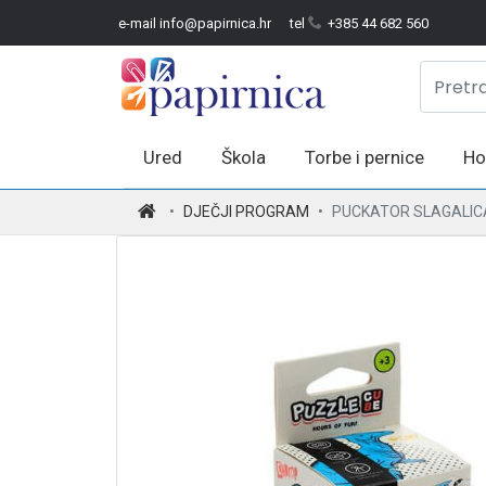
e-mail info@papirnica.hr
tel
+385 44 682 560
Ured
Škola
Torbe i pernice
Ho
.
DJEČJI PROGRAM
PUCKATOR SLAGALIC