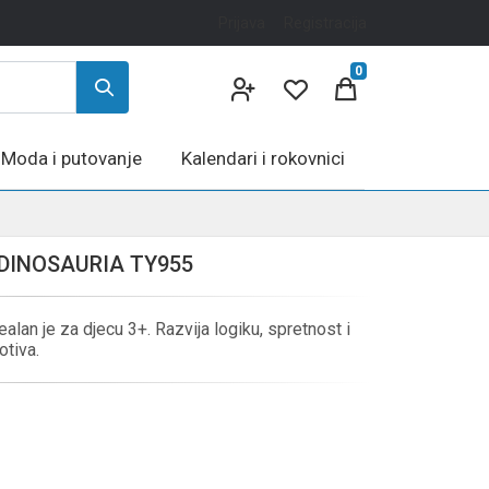
Prijava
Registracija
0
Moda i putovanje
Kalendari i rokovnici
DINOSAURIA TY955
an je za djecu 3+. Razvija logiku, spretnost i
otiva.