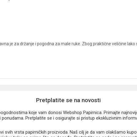
vna je za držanje i pogodna za male ruke. Zbog praktične veličine lako se
Pretplatite se na novosti
u pogodnostima koje vam donosi Webshop Papirnica. Primajte najnovije 
 ponudama. Pretplatite se i osigurajte si pristup ekskluzivnim infor
 svih vrsta papirničkih proizvoda. Naš cilj je da vam olakšamo kupo