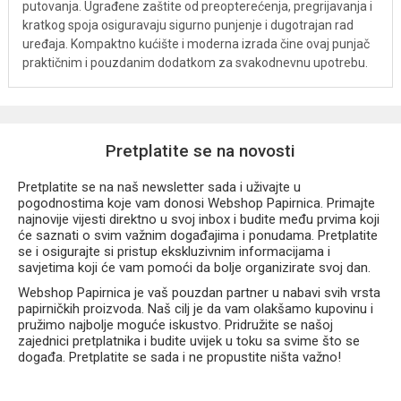
putovanja. Ugrađene zaštite od preopterećenja, pregrijavanja i
kratkog spoja osiguravaju sigurno punjenje i dugotrajan rad
uređaja. Kompaktno kućište i moderna izrada čine ovaj punjač
praktičnim i pouzdanim dodatkom za svakodnevnu upotrebu.
Pretplatite se na novosti
Pretplatite se na naš newsletter sada i uživajte u
pogodnostima koje vam donosi Webshop Papirnica. Primajte
najnovije vijesti direktno u svoj inbox i budite među prvima koji
će saznati o svim važnim događajima i ponudama. Pretplatite
se i osigurajte si pristup ekskluzivnim informacijama i
savjetima koji će vam pomoći da bolje organizirate svoj dan.
Webshop Papirnica je vaš pouzdan partner u nabavi svih vrsta
papirničkih proizvoda. Naš cilj je da vam olakšamo kupovinu i
pružimo najbolje moguće iskustvo. Pridružite se našoj
zajednici pretplatnika i budite uvijek u toku sa svime što se
događa. Pretplatite se sada i ne propustite ništa važno!