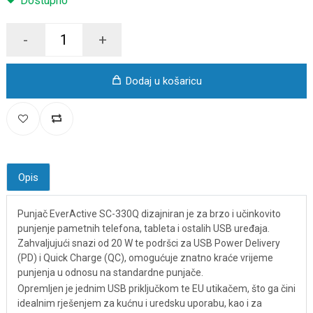
Dostupno
-
+
Dodaj u košaricu
Opis
Punjač EverActive SC-330Q dizajniran je za brzo i učinkovito
punjenje pametnih telefona, tableta i ostalih USB uređaja.
Zahvaljujući snazi od 20 W te podršci za USB Power Delivery
(PD) i Quick Charge (QC), omogućuje znatno kraće vrijeme
punjenja u odnosu na standardne punjače.
Opremljen je jednim USB priključkom te EU utikačem, što ga čini
idealnim rješenjem za kućnu i uredsku uporabu, kao i za