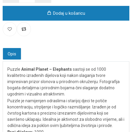
Dodaj u košaricu
Opis
Puzzle
Animal Planet – Elephants
sastoji se od 1000
kvalitetno izrađenih dijelova koji nakon slaganja tvore
impresivan prizor slonova u prirodnom okruženju. Fotografija
bogata detaljima i prirodnim bojama čini slaganje dodatno
ugodnim i vizualno atraktivnim.
Puzzle je namijenjen odraslima i starijoj djeci te potiče
koncentraciju, strpljenje i logičko razmišljanje. Izrađen je od
čvrstog kartona s precizno izrezanim dijelovima koji se
savršeno uklapaju. Idealna je aktivnost za slobodno vrijeme, ali i
odlična ideja za poklon svim ljubiteljima životinja i prirode.