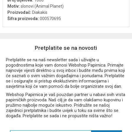
Broj dijelova:
1000
Motiv:
slonovi (Animal Planet)
Proizvođač:
Diakakis
Šifra proizvoda:
000570695
Pretplatite se na novosti
Pretplatite se na naš newsletter sada i uživajte u
pogodnostima koje vam donosi Webshop Papirnica. Primajte
najnovije vijesti direktno u svoj inbox i budite među prvima koji
će saznati o svim važnim događajima i ponudama. Pretplatite
se i osigurajte si pristup ekskluzivnim informacijama i
savjetima koji će vam pomoći da bolje organizirate svoj dan.
Webshop Papirnica je vaš pouzdan partner u nabavi svih vrsta
papirničkih proizvoda. Naš cilj je da vam olakšamo kupovinu i
pružimo najbolje moguće iskustvo. Pridružite se našoj
zajednici pretplatnika i budite uvijek u toku sa svime što se
događa. Pretplatite se sada i ne propustite ništa važno!