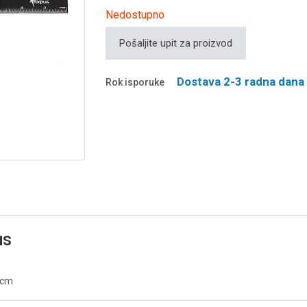
Nedostupno
Pošaljite upit za proizvod
Dostava 2-3 radna dana
Rok isporuke
us
 cm