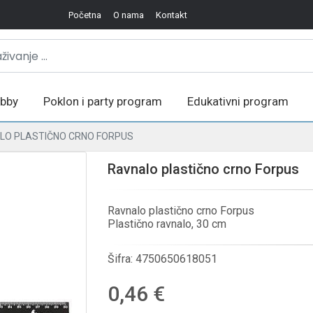
Početna
O nama
Kontakt
bby
Poklon i party program
Edukativni program
LO PLASTIČNO CRNO FORPUS
Ravnalo plastično crno Forpus
Ravnalo plastično crno Forpus
Plastično ravnalo, 30 cm
Šifra:
4750650618051
0,46 €