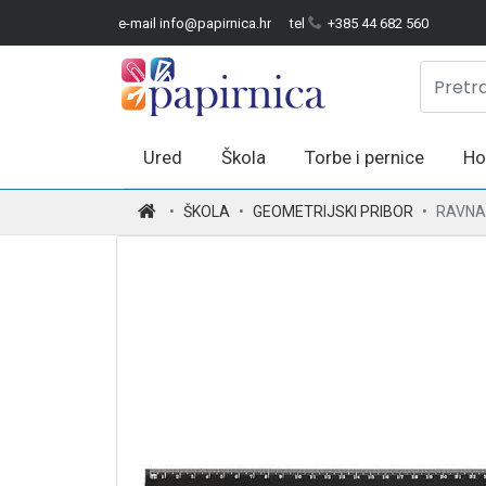
e-mail info@papirnica.hr
tel
+385 44 682 560
Ured
Škola
Torbe i pernice
Ho
.
ŠKOLA
GEOMETRIJSKI PRIBOR
RAVNA