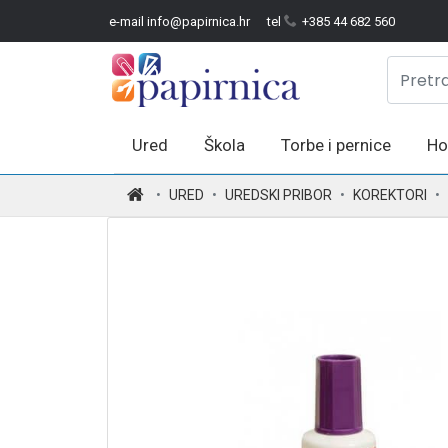
e-mail info@papirnica.hr
tel
+385 44 682 560
Ured
Škola
Torbe i pernice
Ho
.
URED
UREDSKI PRIBOR
KOREKTORI