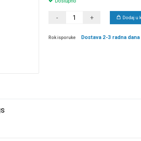
Dostupno
-
+
Dodaj u 
Dostava 2-3 radna dana
Rok isporuke
gs