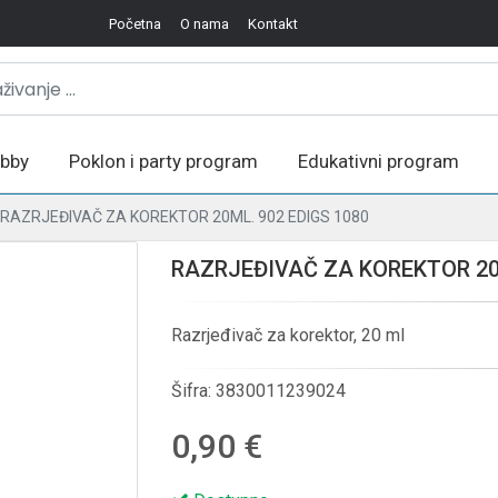
Početna
O nama
Kontakt
bby
Poklon i party program
Edukativni program
RAZRJEĐIVAČ ZA KOREKTOR 20ML. 902 EDIGS 1080
RAZRJEĐIVAČ ZA KOREKTOR 20M
Razrjeđivač za korektor, 20 ml
Šifra:
3830011239024
0,90 €