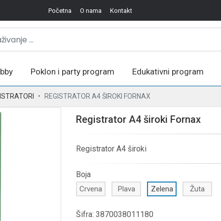
Početna
O nama
Kontakt
bby
Poklon i party program
Edukativni program
ISTRATORI
REGISTRATOR A4 ŠIROKI FORNAX
Registrator A4 široki Fornax
Registrator A4 široki
Boja
Crvena
Plava
Zelena
Žuta
Šifra:
3870038011180