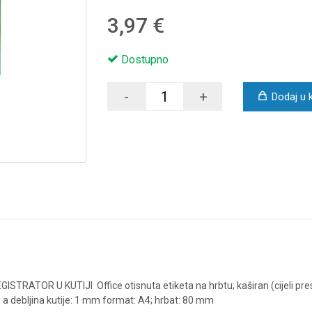
3,97 €
Dostupno
-
+
Dodaj u 
EGISTRATOR U KUTIJI
Office
otisnuta etiketa na hrbtu; kaširan (cijeli p
 a debljina kutije: 1 mm
format: A4; hrbat: 80 mm