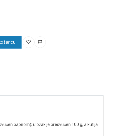
košaricu
resvučen papirom); uložak je presvučen 100 g, a kutija