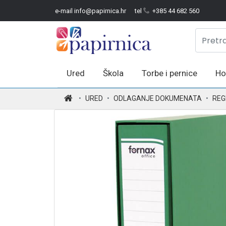
e-mail info@papirnica.hr
tel
+385 44 682 560
Ured
Škola
Torbe i pernice
Ho
.
URED
ODLAGANJE DOKUMENATA
REG