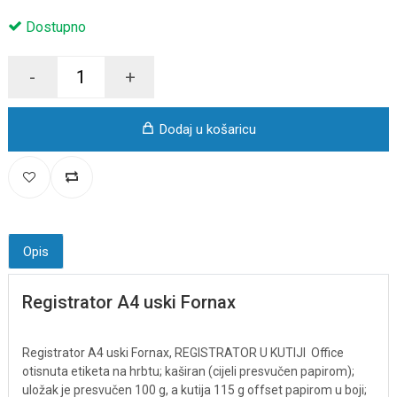
Dostupno
-
+
Dodaj u košaricu
Opis
Registrator A4 uski Fornax
Registrator A4 uski Fornax,
REGISTRATOR U KUTIJI
Office
otisnuta etiketa na hrbtu; kaširan (cijeli presvučen papirom);
uložak je presvučen 100 g, a kutija 115 g offset papirom u boji;