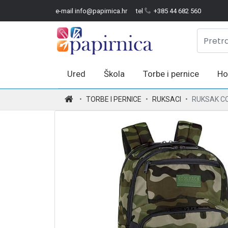
e-mail info@papirnica.hr
tel
+385 44 682 560
Ured
Škola
Torbe i pernice
Ho
.
TORBE I PERNICE
RUKSACI
RUKSAK C