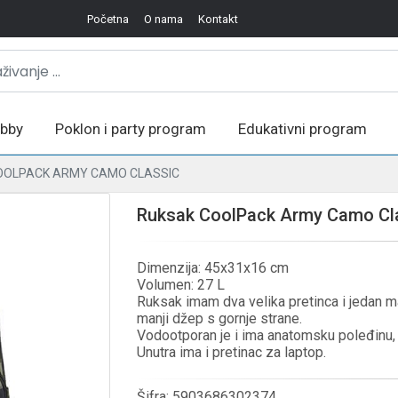
Početna
O nama
Kontakt
bby
Poklon i party program
Edukativni program
OOLPACK ARMY CAMO CLASSIC
Ruksak CoolPack Army Camo Cl
Dimenzija: 45x31x16 cm
Volumen: 27 L
Ruksak imam dva velika pretinca i jedan ma
manji džep s gornje strane.
Vodootporan je i ima anatomsku poleđinu,
Unutra ima i pretinac za laptop.
Šifra:
5903686302374