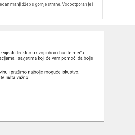
edan manji džep s gornje strane. Vodootporan je i
vijesti direktno u svoj inbox i budite među
macijama i savjetima koji će vam pomoći da bolje
vinu i pružimo najbolje moguće iskustvo.
ite ništa važno!