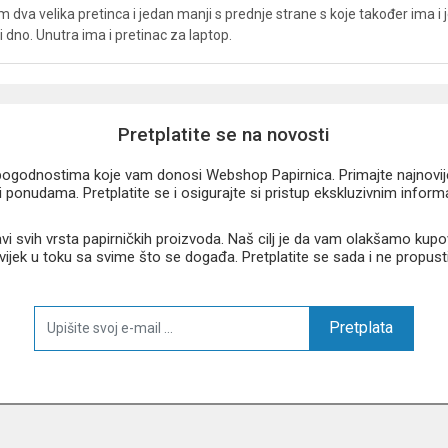
a velika pretinca i jedan manji s prednje strane s koje također ima i j
dno. Unutra ima i pretinac za laptop.
Pretplatite se na novosti
u pogodnostima koje vam donosi Webshop Papirnica. Primajte najnovije 
 ponudama. Pretplatite se i osigurajte si pristup ekskluzivnim infor
 svih vrsta papirničkih proizvoda. Naš cilj je da vam olakšamo kupo
 uvijek u toku sa svime što se događa. Pretplatite se sada i ne propust
Pretplata