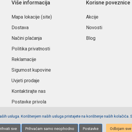
Više informacija
Korisne poveznice
Mapa lokacije (site)
Akcije
Dostava
Novosti
Načini plaćanja
Blog
Politika privatnosti
Reklamacije
Sigurnost kupovine
Uvjeti prodaje
Kontaktirajte nas
Postavke privola
ših usluga. Korištenjem naših usluga pristajete na korištenje naših kolačića. 
Izrada stranica
Net plus d.o.o.
rihvati sve
Prihvaćam samo neophodno
Postavke
Odbijam sve