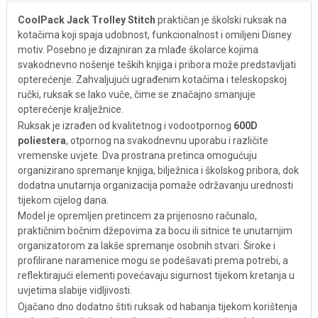
CoolPack Jack Trolley Stitch
praktičan je školski ruksak na
kotačima koji spaja udobnost, funkcionalnost i omiljeni Disney
motiv. Posebno je dizajniran za mlađe školarce kojima
svakodnevno nošenje teških knjiga i pribora može predstavljati
opterećenje. Zahvaljujući ugrađenim kotačima i teleskopskoj
ručki, ruksak se lako vuče, čime se značajno smanjuje
opterećenje kralježnice.
Ruksak je izrađen od kvalitetnog i vodootpornog
600D
poliestera
, otpornog na svakodnevnu uporabu i različite
vremenske uvjete. Dva prostrana pretinca omogućuju
organizirano spremanje knjiga, bilježnica i školskog pribora, dok
dodatna unutarnja organizacija pomaže održavanju urednosti
tijekom cijelog dana.
Model je opremljen pretincem za prijenosno računalo,
praktičnim bočnim džepovima za bocu ili sitnice te unutarnjim
organizatorom za lakše spremanje osobnih stvari. Široke i
profilirane naramenice mogu se podešavati prema potrebi, a
reflektirajući elementi povećavaju sigurnost tijekom kretanja u
uvjetima slabije vidljivosti.
Ojačano dno dodatno štiti ruksak od habanja tijekom korištenja