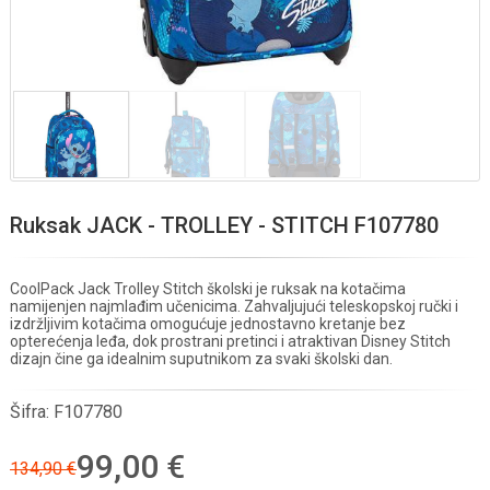
Ruksak JACK - TROLLEY - STITCH F107780
CoolPack Jack Trolley Stitch školski je ruksak na kotačima
namijenjen najmlađim učenicima. Zahvaljujući teleskopskoj ručki i
izdržljivim kotačima omogućuje jednostavno kretanje bez
opterećenja leđa, dok prostrani pretinci i atraktivan Disney Stitch
dizajn čine ga idealnim suputnikom za svaki školski dan.
Šifra:
F107780
99,00 €
134,90 €