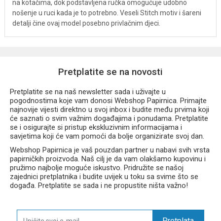
na kotačima, dok podstavljena ručka omogućuje udobno
nošenje u ruci kada je to potrebno. Veseli Stitch motiv i šareni
detalji čine ovaj model posebno privlačnim djeci.
Karakteristike proizvoda
Školski ruksak na kotačima s Disney Stitch motivom
Pretplatite se na novosti
Dva prostrana pretinca
Teleskopska ručka za jednostavno povlačenje
Pretplatite se na naš newsletter sada i uživajte u
Tihi i izdržljivi kotači
pogodnostima koje vam donosi Webshop Papirnica. Primajte
Odvojive i podesive naramenice
najnovije vijesti direktno u svoj inbox i budite među prvima koji
će saznati o svim važnim događajima i ponudama. Pretplatite
Pretinac za prijenosno računalo
se i osigurajte si pristup ekskluzivnim informacijama i
Unutarnji organizator za sitnice
savjetima koji će vam pomoći da bolje organizirate svoj dan.
Dva bočna džepa za bocu ili pribor
Webshop Papirnica je vaš pouzdan partner u nabavi svih vrsta
Ojačano dno za veću izdržljivost
papirničkih proizvoda. Naš cilj je da vam olakšamo kupovinu i
Reflektirajući elementi za bolju vidljivost
pružimo najbolje moguće iskustvo. Pridružite se našoj
Vodootporan materijal
zajednici pretplatnika i budite uvijek u toku sa svime što se
događa. Pretplatite se sada i ne propustite ništa važno!
Prednosti
Pretplata