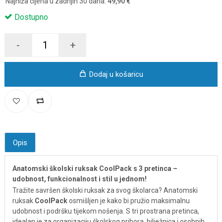
Najniža cijena u zadnjih 30 dana:
49,90 €
Dostupno
-
+
Dodaj u košaricu
Opis
Anatomski školski ruksak CoolPack s 3 pretinca –
udobnost, funkcionalnost i stil u jednom!
Tražite savršen školski ruksak za svog školarca? Anatomski
ruksak
CoolPack
osmišljen je kako bi pružio maksimalnu
udobnost i podršku tijekom nošenja. S tri prostrana pretinca,
idealan je za organizaciju školskog pribora, bilježnica i osobnih