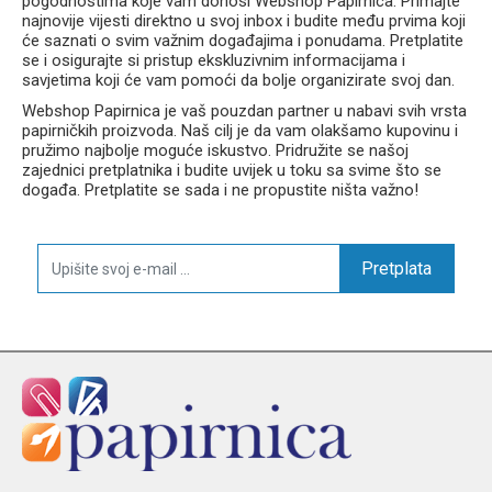
pogodnostima koje vam donosi Webshop Papirnica. Primajte
najnovije vijesti direktno u svoj inbox i budite među prvima koji
će saznati o svim važnim događajima i ponudama. Pretplatite
se i osigurajte si pristup ekskluzivnim informacijama i
savjetima koji će vam pomoći da bolje organizirate svoj dan.
Webshop Papirnica je vaš pouzdan partner u nabavi svih vrsta
papirničkih proizvoda. Naš cilj je da vam olakšamo kupovinu i
pružimo najbolje moguće iskustvo. Pridružite se našoj
zajednici pretplatnika i budite uvijek u toku sa svime što se
događa. Pretplatite se sada i ne propustite ništa važno!
Pretplata