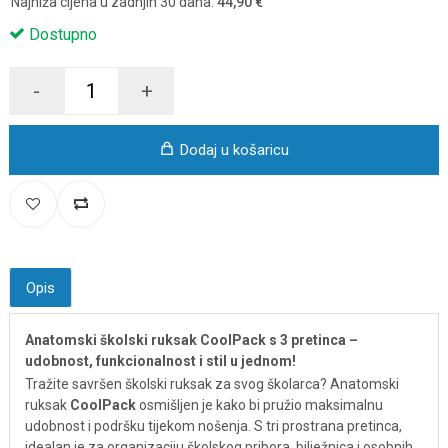
Najniža cijena u zadnjih 30 dana:
44,90 €
Dostupno
-
+
Dodaj u košaricu
Opis
Anatomski školski ruksak CoolPack s 3 pretinca –
udobnost, funkcionalnost i stil u jednom!
Tražite savršen školski ruksak za svog školarca? Anatomski
ruksak
CoolPack
osmišljen je kako bi pružio maksimalnu
udobnost i podršku tijekom nošenja. S tri prostrana pretinca,
idealan je za organizaciju školskog pribora, bilježnica i osobnih