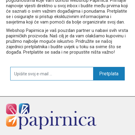
pogodnostima koje vam donosi Webshop Papirnica. Primajte
najnovije vijesti direktno u svoj inbox i budite među prvima koji
će saznati o svim važnim događajima i ponudama. Pretplatite
se i osigurajte si pristup ekskluzivnim informacijama i
savjetima koji će vam pomoći da bolje organizirate svoj dan.
Webshop Papirnica je vaš pouzdan partner u nabavi svih vrsta
papirničkih proizvoda. Naš cilj je da vam olakšamo kupovinu i
pružimo najbolje moguće iskustvo. Pridružite se našoj
zajednici pretplatnika i budite uvijek u toku sa svime što se
događa. Pretplatite se sada i ne propustite ništa važno!
Pretplata