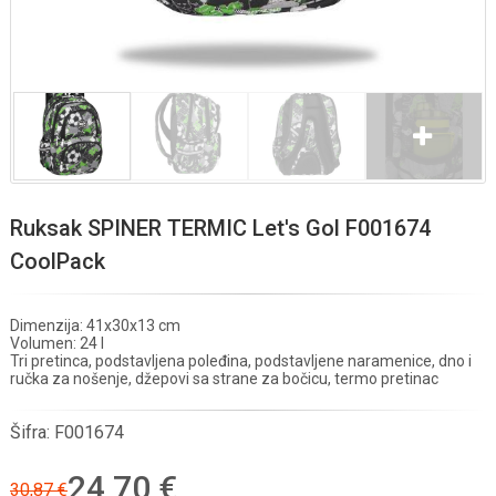
Ruksak SPINER TERMIC Let's Gol F001674
CoolPack
Dimenzija: 41x30x13 cm
Volumen: 24 l
Tri pretinca, podstavljena poleđina, podstavljene naramenice, dno i
ručka za nošenje, džepovi sa strane za bočicu, termo pretinac
Šifra:
F001674
24,70 €
30,87 €