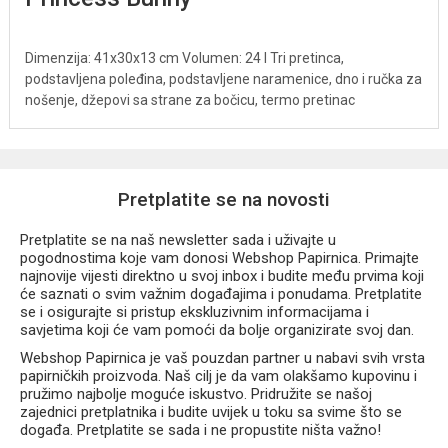
Dimenzija: 41x30x13 cm Volumen: 24 l Tri pretinca,
podstavljena poleđina, podstavljene naramenice, dno i ručka za
nošenje, džepovi sa strane za bočicu, termo pretinac
Pretplatite se na novosti
Pretplatite se na naš newsletter sada i uživajte u
pogodnostima koje vam donosi Webshop Papirnica. Primajte
najnovije vijesti direktno u svoj inbox i budite među prvima koji
će saznati o svim važnim događajima i ponudama. Pretplatite
se i osigurajte si pristup ekskluzivnim informacijama i
savjetima koji će vam pomoći da bolje organizirate svoj dan.
Webshop Papirnica je vaš pouzdan partner u nabavi svih vrsta
papirničkih proizvoda. Naš cilj je da vam olakšamo kupovinu i
pružimo najbolje moguće iskustvo. Pridružite se našoj
zajednici pretplatnika i budite uvijek u toku sa svime što se
događa. Pretplatite se sada i ne propustite ništa važno!