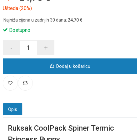
Ušteda (20%)
Najniža cijena u zadnjih 30 dana:
24,70 €
Dostupno
-
+
Dodaj u košaricu
Opis
Ruksak CoolPack Spiner Termic
Princess Bunny