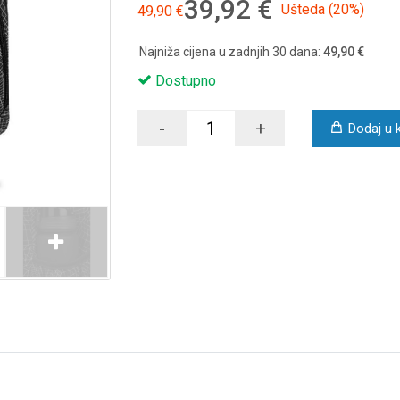
39,92 €
Ušteda (20%)
49,90 €
Najniža cijena u zadnjih 30 dana:
49,90 €
Dostupno
-
+
Dodaj u 