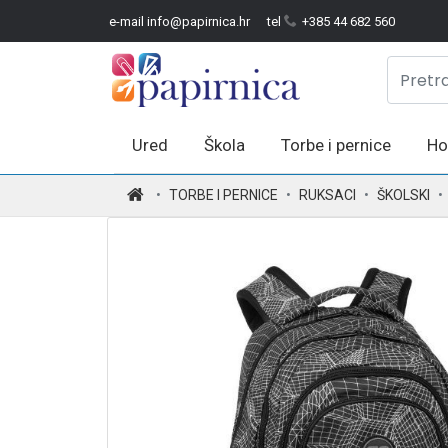
e-mail info@papirnica.hr
tel
+385 44 682 560
Ured
Škola
Torbe i pernice
Ho
.
TORBE I PERNICE
RUKSACI
ŠKOLSKI