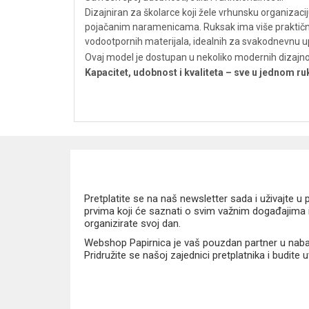
Dizajniran za školarce koji žele vrhunsku organizac
pojačanim naramenicama. Ruksak ima više praktičnih p
vodootpornih materijala, idealnih za svakodnevnu up
Ovaj model je dostupan u nekoliko modernih dizajnov
Kapacitet, udobnost i kvaliteta – sve u jednom r
Pretplatite se na naš newsletter sada i uživajte 
prvima koji će saznati o svim važnim događajima i
organizirate svoj dan.
Webshop Papirnica je vaš pouzdan partner u nabavi
Pridružite se našoj zajednici pretplatnika i budite