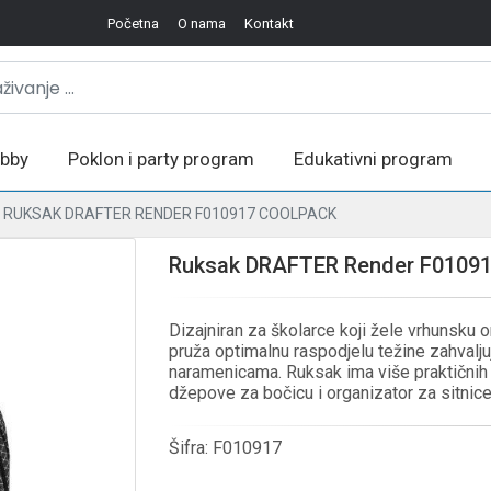
Početna
O nama
Kontakt
bby
Poklon i party program
Edukativni program
RUKSAK DRAFTER RENDER F010917 COOLPACK
Ruksak DRAFTER Render F01091
Dizajniran za školarce koji žele vrhunsku 
pruža optimalnu raspodjelu težine zahvalj
naramenicama. Ruksak ima više praktičnih p
džepove za bočicu i organizator za sitnice
Šifra:
F010917