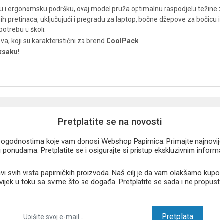
iju i ergonomsku podršku, ovaj model pruža optimalnu raspodjelu težine 
retinaca, uključujući i pregradu za laptop, bočne džepove za bočicu i org
otrebu u školi.
a, koji su karakteristični za brend
CoolPack
.
uksaku!
Pretplatite se na novosti
u pogodnostima koje vam donosi Webshop Papirnica. Primajte najnovije 
 ponudama. Pretplatite se i osigurajte si pristup ekskluzivnim infor
 svih vrsta papirničkih proizvoda. Naš cilj je da vam olakšamo kupo
 uvijek u toku sa svime što se događa. Pretplatite se sada i ne propust
Pretplata