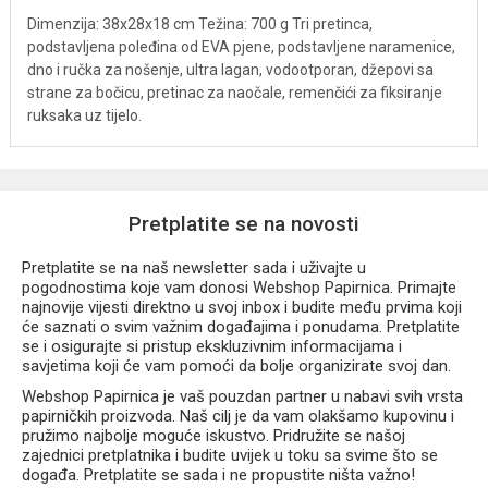
Dimenzija: 38x28x18 cm Težina: 700 g Tri pretinca,
podstavljena poleđina od EVA pjene, podstavljene naramenice,
dno i ručka za nošenje, ultra lagan, vodootporan, džepovi sa
strane za bočicu, pretinac za naočale, remenčići za fiksiranje
ruksaka uz tijelo.
Pretplatite se na novosti
Pretplatite se na naš newsletter sada i uživajte u
pogodnostima koje vam donosi Webshop Papirnica. Primajte
najnovije vijesti direktno u svoj inbox i budite među prvima koji
će saznati o svim važnim događajima i ponudama. Pretplatite
se i osigurajte si pristup ekskluzivnim informacijama i
savjetima koji će vam pomoći da bolje organizirate svoj dan.
Webshop Papirnica je vaš pouzdan partner u nabavi svih vrsta
papirničkih proizvoda. Naš cilj je da vam olakšamo kupovinu i
pružimo najbolje moguće iskustvo. Pridružite se našoj
zajednici pretplatnika i budite uvijek u toku sa svime što se
događa. Pretplatite se sada i ne propustite ništa važno!