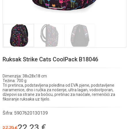
Ruksak Strike Cats CoolPack B18046
Dimenzija: 38x28x18 cm
Težina: 700 g
Tri pretinca, podstavljena poleđina od EVA pjene, podstavljene
naramenice, dno i ručka za nošenje, ultra lagan, vodootporan,
džepovi sa strane za bočicu, pretinac za naočale, remenčići za
fiksiranje ruksaka uz tijelo.
Šifra:
5907620130139
22,23 €
27,79 €