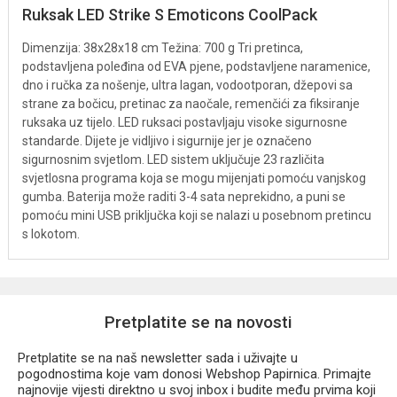
Ruksak LED Strike S Emoticons CoolPack
Dimenzija: 38x28x18 cm Težina: 700 g Tri pretinca,
podstavljena poleđina od EVA pjene, podstavljene naramenice,
dno i ručka za nošenje, ultra lagan, vodootporan, džepovi sa
strane za bočicu, pretinac za naočale, remenčići za fiksiranje
ruksaka uz tijelo. LED ruksaci postavljaju visoke sigurnosne
standarde. Dijete je vidljivo i sigurnije jer je označeno
sigurnosnim svjetlom. LED sistem uključuje 23 različita
svjetlosna programa koja se mogu mijenjati pomoću vanjskog
gumba. Baterija može raditi 3-4 sata neprekidno, a puni se
pomoću mini USB priključka koji se nalazi u posebnom pretincu
s lokotom.
Pretplatite se na novosti
Pretplatite se na naš newsletter sada i uživajte u
pogodnostima koje vam donosi Webshop Papirnica. Primajte
najnovije vijesti direktno u svoj inbox i budite među prvima koji