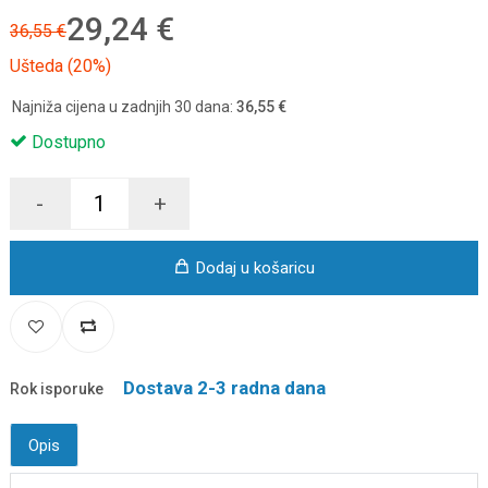
29,24 €
36,55 €
Ušteda (20%)
Najniža cijena u zadnjih 30 dana:
36,55 €
Dostupno
-
+
Dodaj u košaricu
Dostava 2-3 radna dana
Rok isporuke
Opis