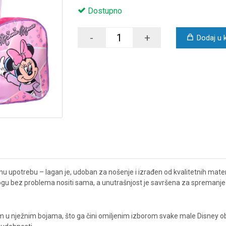
Dostupno
-
+
Dodaj u 
 upotrebu – lagan je, udoban za nošenje i izrađen od kvalitetnih materija
bez problema nositi sama, a unutrašnjost je savršena za spremanje užine,
u nježnim bojama, što ga čini omiljenim izborom svake male Disney obo