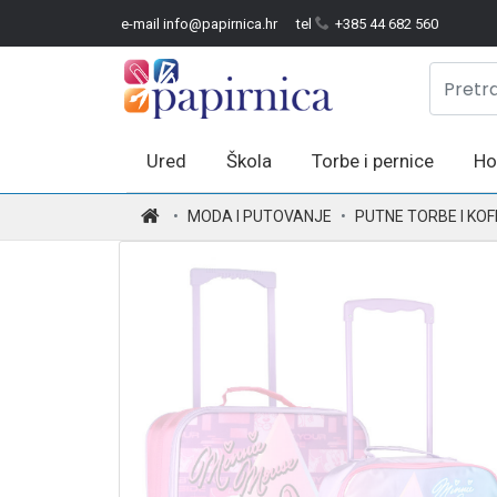
e-mail info@papirnica.hr
tel
+385 44 682 560
Ured
Škola
Torbe i pernice
Ho
.
MODA I PUTOVANJE
PUTNE TORBE I KOF