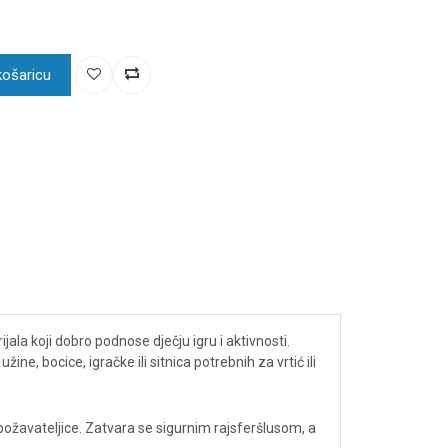
košaricu
la koji dobro podnose dječju igru i aktivnosti.
 bocice, igračke ili sitnica potrebnih za vrtić ili
žavateljice. Zatvara se sigurnim rajsferšlusom, a