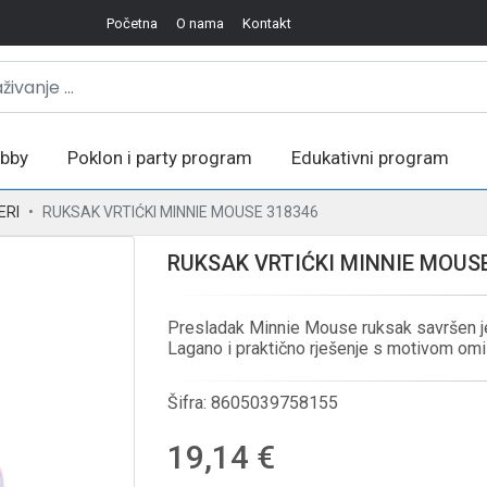
Početna
O nama
Kontakt
bby
Poklon i party program
Edukativni program
ERI
RUKSAK VRTIĆKI MINNIE MOUSE 318346
RUKSAK VRTIĆKI MINNIE MOUSE
Presladak Minnie Mouse ruksak savršen je 
Lagano i praktično rješenje s motivom omi
Šifra:
8605039758155
19,14 €