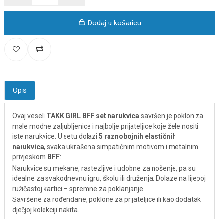
Dodaj u košaricu
Opis
Ovaj veseli
TAKK GIRL BFF set narukvica
savršen je poklon za
male modne zaljubljenice i najbolje prijateljice koje žele nositi
iste narukvice. U setu dolazi
5 raznobojnih elastičnih
narukvica
, svaka ukrašena simpatičnim motivom i metalnim
privjeskom
BFF
:
Narukvice su mekane, rastezljive i udobne za nošenje, pa su
idealne za svakodnevnu igru, školu ili druženja. Dolaze na lijepoj
ružičastoj kartici – spremne za poklanjanje.
Savršene za rođendane, poklone za prijateljice ili kao dodatak
dječjoj kolekciji nakita.