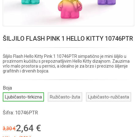
ŠILJILO FLASH PINK 1 HELLO KITTY 10746PTR
Šiljilo Flash Hello Kitty Pink 1 10746PTR simpatično je mini šiljilo u
prozirnom kućištu s prepoznatljivim Hello Kitty dizajnom. Zauzima
vrlo malo prostora u pernici, a idealno je za brzo i precizno šiljenje
grafitnih i drvenih bojica.
Boja
Ljubičasto-tirkizna
Ružičasto-žuta
Ljubičasto-ružičasta
Šifra:
10746PTR
2,64 €
3,30 €