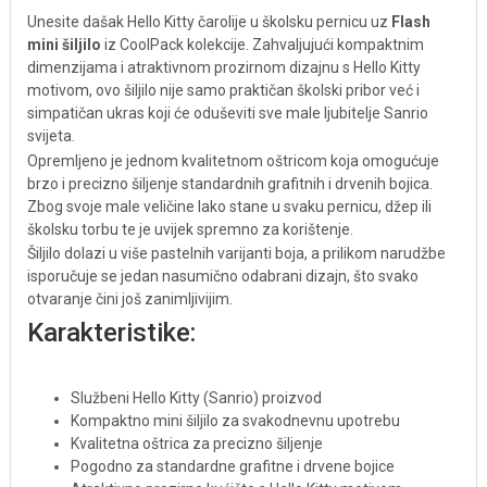
Unesite dašak Hello Kitty čarolije u školsku pernicu uz
Flash
mini šiljilo
iz CoolPack kolekcije. Zahvaljujući kompaktnim
dimenzijama i atraktivnom prozirnom dizajnu s Hello Kitty
motivom, ovo šiljilo nije samo praktičan školski pribor već i
simpatičan ukras koji će oduševiti sve male ljubitelje Sanrio
svijeta.
Opremljeno je jednom kvalitetnom oštricom koja omogućuje
brzo i precizno šiljenje standardnih grafitnih i drvenih bojica.
Zbog svoje male veličine lako stane u svaku pernicu, džep ili
školsku torbu te je uvijek spremno za korištenje.
Šiljilo dolazi u više pastelnih varijanti boja, a prilikom narudžbe
isporučuje se jedan nasumično odabrani dizajn, što svako
otvaranje čini još zanimljivijim.
Karakteristike:
Službeni Hello Kitty (Sanrio) proizvod
Kompaktno mini šiljilo za svakodnevnu upotrebu
Kvalitetna oštrica za precizno šiljenje
Pogodno za standardne grafitne i drvene bojice