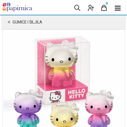
0
GUMICE I ŠILJILA