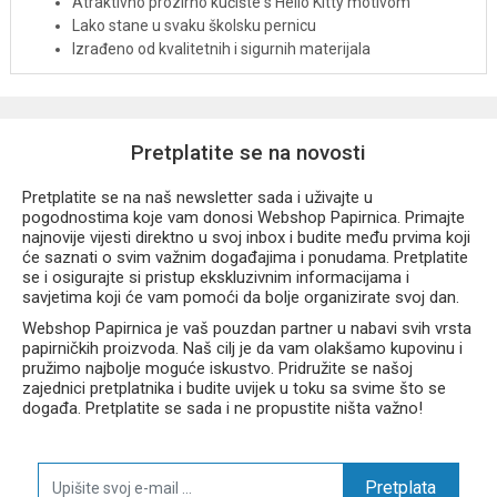
Atraktivno prozirno kućište s Hello Kitty motivom
Lako stane u svaku školsku pernicu
Izrađeno od kvalitetnih i sigurnih materijala
Dostupno u više pastelnih varijanti (isporučuje se
nasumičan dizajn)
Šiljilo Flash Hello Kitty savršen je dodatak školskom priboru i
Pretplatite se na novosti
odličan mali poklon za sve ljubitelje Hello Kitty kolekcije.
Pretplatite se na naš newsletter sada i uživajte u
pogodnostima koje vam donosi Webshop Papirnica. Primajte
najnovije vijesti direktno u svoj inbox i budite među prvima koji
će saznati o svim važnim događajima i ponudama. Pretplatite
se i osigurajte si pristup ekskluzivnim informacijama i
savjetima koji će vam pomoći da bolje organizirate svoj dan.
Webshop Papirnica je vaš pouzdan partner u nabavi svih vrsta
papirničkih proizvoda. Naš cilj je da vam olakšamo kupovinu i
pružimo najbolje moguće iskustvo. Pridružite se našoj
zajednici pretplatnika i budite uvijek u toku sa svime što se
događa. Pretplatite se sada i ne propustite ništa važno!
Pretplata