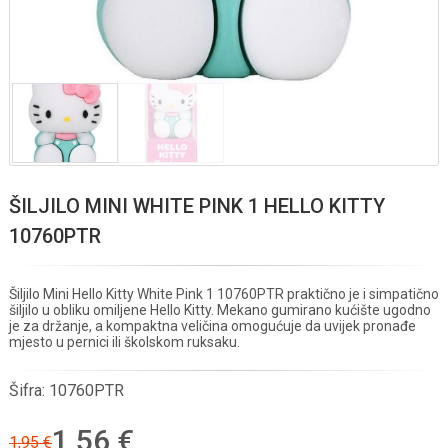
ŠILJILO MINI WHITE PINK 1 HELLO KITTY
10760PTR
Šiljilo Mini Hello Kitty White Pink 1 10760PTR praktično je i simpatično
šiljilo u obliku omiljene Hello Kitty. Mekano gumirano kućište ugodno
je za držanje, a kompaktna veličina omogućuje da uvijek pronađe
mjesto u pernici ili školskom ruksaku.
Šifra:
10760PTR
1,56 €
1,95 €