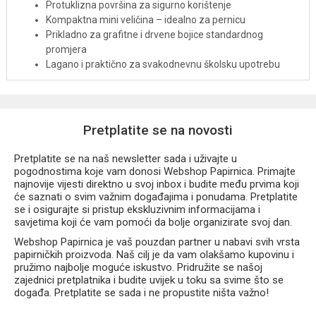
Protuklizna površina za sigurno korištenje
Kompaktna mini veličina – idealno za pernicu
Prikladno za grafitne i drvene bojice standardnog
promjera
Lagano i praktično za svakodnevnu školsku upotrebu
Odličan dodatak Hello Kitty kolekciji školskog pribora
Uz Hello Kitty mini šiljilo svaka olovka bit će spremna za nove
crteže, bilješke i kreativne ideje.
Pretplatite se na novosti
Pretplatite se na naš newsletter sada i uživajte u
pogodnostima koje vam donosi Webshop Papirnica. Primajte
najnovije vijesti direktno u svoj inbox i budite među prvima koji
će saznati o svim važnim događajima i ponudama. Pretplatite
se i osigurajte si pristup ekskluzivnim informacijama i
savjetima koji će vam pomoći da bolje organizirate svoj dan.
Webshop Papirnica je vaš pouzdan partner u nabavi svih vrsta
papirničkih proizvoda. Naš cilj je da vam olakšamo kupovinu i
pružimo najbolje moguće iskustvo. Pridružite se našoj
zajednici pretplatnika i budite uvijek u toku sa svime što se
događa. Pretplatite se sada i ne propustite ništa važno!