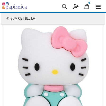
0
GUMICE I ŠILJILA