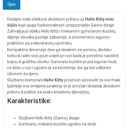
Opis
Dodajte malo slatkoće školskom priboru uz
Hello Kitty mini
šiljilo
koje spaja funkcionalnost i prepoznatljiv Sanrio dizajn.
Zahvaljujući obliku Hello Kitty i mekanom gumiranom kućištu,
šiljenje olovaka postaje zabavnije, a istovremeno sigurno i
praktično za svakodnevnu upotrebu.
Kompaktne dimenzije čine ga idealnim za pernicu, školsku
torbu ili radni stol, pa je uvijek pri ruci kada je potrebno naoštriti
bojicu ili grafitnu olovku. Gumirano kućište pruža siguran hvat,
ne kliže u ruci i ugodno je za korištenje, što ga čini odličnim
izborom za djecu.
Službeno licencirani
Hello Kitty
proizvod razveselit će sve male
ljubitelje ove omiljene junakinje te je izvrstan dodatak školskom
priboru ili poklon za svaku kreativnu djevojčicu.
Karakteristike:
Službeni Hello Kitty (Sanrio) dizajn
Gumirano, mekano kućište ugodno na dodir