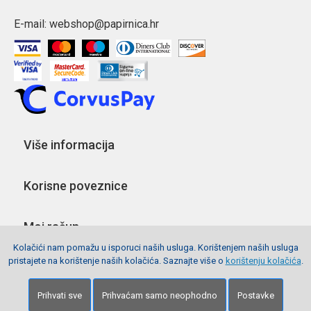
E-mail:
webshop@papirnica.hr
Više informacija
Korisne poveznice
Moj račun
Kolačići nam pomažu u isporuci naših usluga. Korištenjem naših usluga
pristajete na korištenje naših kolačića. Saznajte više o
korištenju kolačića
.
Pratite nas
Prihvati sve
Prihvaćam samo neophodno
Postavke