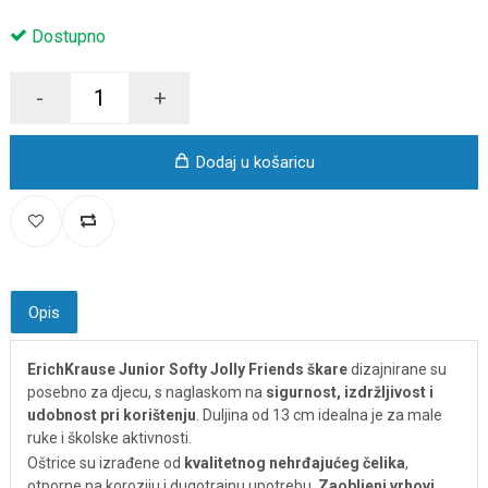
Dostupno
-
+
Dodaj u košaricu
Opis
ErichKrause Junior Softy Jolly Friends škare
dizajnirane su
posebno za djecu, s naglaskom na
sigurnost, izdržljivost i
udobnost pri korištenju
. Duljina od 13 cm idealna je za male
ruke i školske aktivnosti.
Oštrice su izrađene od
kvalitetnog nehrđajućeg čelika
,
otporne na koroziju i dugotrajnu upotrebu.
Zaobljeni vrhovi