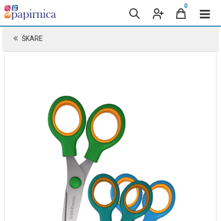
0
ŠKARE