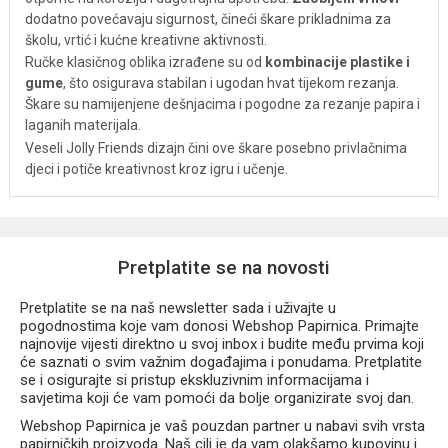
dodatno povećavaju sigurnost, čineći škare prikladnima za
školu, vrtić i kućne kreativne aktivnosti.
Ručke klasičnog oblika izrađene su od
kombinacije plastike i
gume
, što osigurava stabilan i ugodan hvat tijekom rezanja.
Škare su namijenjene dešnjacima i pogodne za rezanje papira i
laganih materijala.
Veseli Jolly Friends dizajn čini ove škare posebno privlačnima
djeci i potiče kreativnost kroz igru i učenje.
Pretplatite se na novosti
Pretplatite se na naš newsletter sada i uživajte u
pogodnostima koje vam donosi Webshop Papirnica. Primajte
najnovije vijesti direktno u svoj inbox i budite među prvima koji
će saznati o svim važnim događajima i ponudama. Pretplatite
se i osigurajte si pristup ekskluzivnim informacijama i
savjetima koji će vam pomoći da bolje organizirate svoj dan.
Webshop Papirnica je vaš pouzdan partner u nabavi svih vrsta
papirničkih proizvoda. Naš cilj je da vam olakšamo kupovinu i