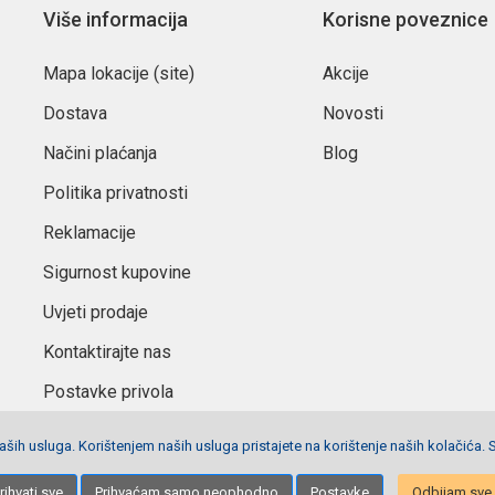
Više informacija
Korisne poveznice
Mapa lokacije (site)
Akcije
Dostava
Novosti
Načini plaćanja
Blog
Politika privatnosti
Reklamacije
Sigurnost kupovine
Uvjeti prodaje
Kontaktirajte nas
Postavke privola
ših usluga. Korištenjem naših usluga pristajete na korištenje naših kolačića. 
Izrada stranica
Net plus d.o.o.
rihvati sve
Prihvaćam samo neophodno
Postavke
Odbijam sve