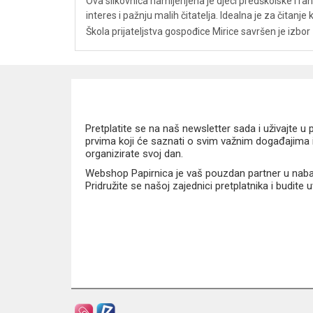
Ova slikovnica namijenjena je djeci predškolske i ran
interes i pažnju malih čitatelja. Idealna je za čitanje k
Škola prijateljstva gospođice Mirice savršen je izbor z
Pretplatite se na naš newsletter sada i uživajte 
prvima koji će saznati o svim važnim događajima i
organizirate svoj dan.
Webshop Papirnica je vaš pouzdan partner u nabavi
Pridružite se našoj zajednici pretplatnika i budite