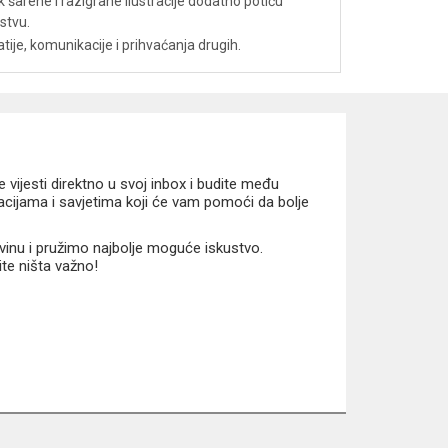
k šarene i razigrane ilustracije dodatno potiču
jstvu.
patije, komunikacije i prihvaćanja drugih.
vijesti direktno u svoj inbox i budite među
macijama i savjetima koji će vam pomoći da bolje
vinu i pružimo najbolje moguće iskustvo.
ite ništa važno!