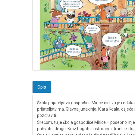
Opis
Škola prijateljstva gospođice Mirice dirljiva je i ed
prijateljstvima. Glavna junakinja, Kiara Koala, osjeća
pozdraviti.
Srećom, tu je škola gospođice Mirice – posebno mjest
prihvatiti druge. Kroz bogato ilustrirane stranice i t