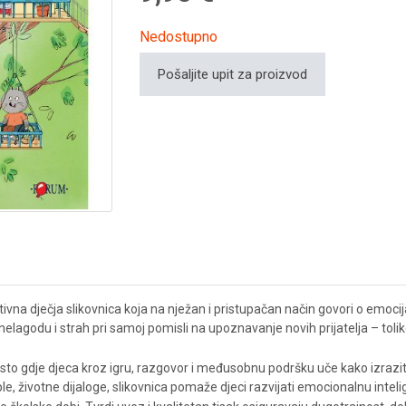
Nedostupno
Pošaljite upit za proizvod
ukativna dječja slikovnica koja na nježan i pristupačan način govori o em
 nelagodu i strah pri samoj pomisli na upoznavanje novih prijatelja – tolik
o gdje djeca kroz igru, razgovor i međusobnu podršku uče kako izraziti s
ople, životne dijaloge, slikovnica pomaže djeci razvijati emocionalnu intel