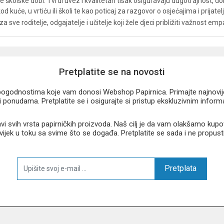
e školske dobi. Tvrdi uvez i kvalitetan tisak osiguravaju dugotrajnost, do
od kuće, u vrtiću ili školi te kao poticaj za razgovor o osjećajima i prijatel
a sve roditelje, odgajatelje i učitelje koji žele djeci približiti važnost em
Pretplatite se na novosti
u pogodnostima koje vam donosi Webshop Papirnica. Primajte najnovije 
 ponudama. Pretplatite se i osigurajte si pristup ekskluzivnim infor
 svih vrsta papirničkih proizvoda. Naš cilj je da vam olakšamo kupo
 uvijek u toku sa svime što se događa. Pretplatite se sada i ne propust
Pretplata