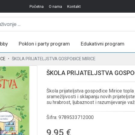
Početna
O nama
Kontakt
bby
Poklon i party program
Edukativni program
ICE
ŠKOLA PRIJATELJSTVA GOSPOĐICE MIRICE
ŠKOLA PRIJATELJSTVA GOSPOĐ
Škola prijateljstva gospođice Mirice topla 
sramežljivosti i sklapanju novih prijateljsta
su hrabrost, ljubaznost i razumijevanje važn
Šifra:
9789533712000
9,95 €