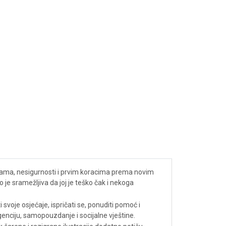
ocijama, nesigurnosti i prvim koracima prema novim
o je sramežljiva da joj je teško čak i nekoga
voje osjećaje, ispričati se, ponuditi pomoć i
igenciju, samopouzdanje i socijalne vještine.