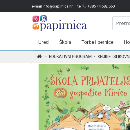
e-mail info@papirnica.hr
tel
+385 44 682 560
Ured
Škola
Torbe i pernice
Ho
.
EDUKATIVNI PROGRAM
KNJIGE I SLIKOVN