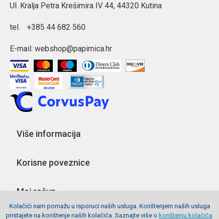
Ul. Kralja Petra Krešimira IV 44, 44320 Kutina
tel.
+385 44 682 560
E-mail:
webshop@papirnica.hr
Više informacija
Korisne poveznice
Moj račun
Kolačići nam pomažu u isporuci naših usluga. Korištenjem naših usluga
pristajete na korištenje naših kolačića. Saznajte više o
korištenju kolačića
.
Pratite nas