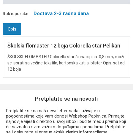
Dostava 2-3 radna dana
Rok isporuke
Opis
Školski flomaster 12 boja Colorella star Pelikan
ŠKOLSKI FLOMASTER
Colorella star
širina ispisa: 0,8 mm; može
se isprati sa većine tekstila; kartonska kutija; blister
Opis:
set od
12 boja
Pretplatite se na novosti
Pretplatite se na naš newsletter sada i uživajte u
pogodnostima koje vam donosi Webshop Papirnica. Primajte
najnovije vijesti direktno u svoj inbox i budite među prvima koji
će saznati o svim važnim događajima i ponudama. Pretplatite
se i osigurajte si pristup ekskluzivnim informacijama i