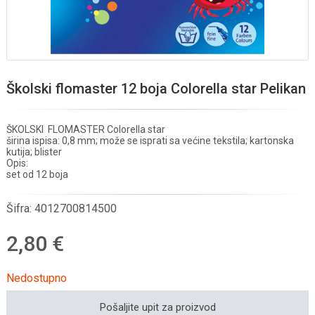
Školski flomaster 12 boja Colorella star Pelikan
ŠKOLSKI FLOMASTER Colorella star
širina ispisa: 0,8 mm; može se isprati sa većine tekstila; kartonska
kutija; blister
Opis:
set od 12 boja
Šifra:
4012700814500
2,80 €
Nedostupno
Pošaljite upit za proizvod