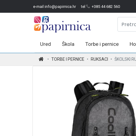
e-mail info@papirnica.hr
tel
+385 44 682 560
Ured
Škola
Torbe i pernice
Ho
.
TORBE I PERNICE
RUKSACI
ŠKOLSKI R