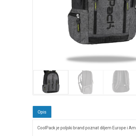
Opis
CoolPack je poljski brand poznat diljem Europe i Amer