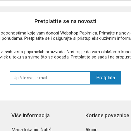
Pretplatite se na novosti
u pogodnostima koje vam donosi Webshop Papirnica. Primajte najnovije 
 ponudama. Pretplatite se i osigurajte si pristup ekskluzivnim infor
 svih vrsta papirničkih proizvoda. Naš cilj je da vam olakšamo kupo
 uvijek u toku sa svime što se događa. Pretplatite se sada i ne propust
Pretplata
Više informacija
Korisne poveznice
Mapa lokacije (site)
Akcije