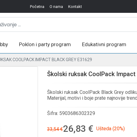
Početna
O nama
Kontakt
bby
Poklon i party program
Edukativni program
UKSAK COOLPACK IMPACT BLACK GREY E31629
Školski ruksak CoolPack Impact
Školski ruksak CoolPack Black Grey odlikuj
Materijal, motivi i boje prate najnovije tren
Šifra:
5903686302329
26,83 €
Ušteda (20%)
33,54 €