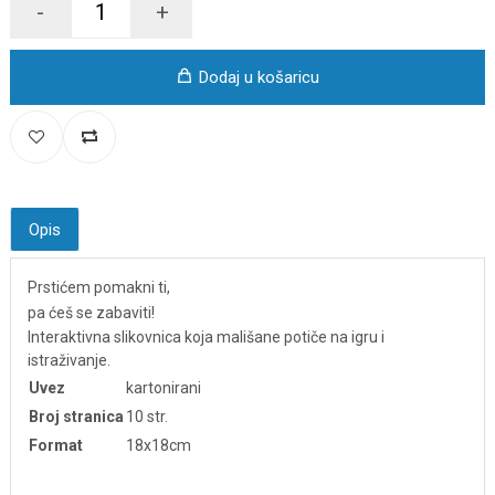
-
+
Dodaj u košaricu
Opis
Prstićem pomakni ti,
pa ćeš se zabaviti!
Interaktivna slikovnica koja mališane potiče na igru i
istraživanje.
Uvez
kartonirani
Broj stranica
10 str.
Format
18x18cm