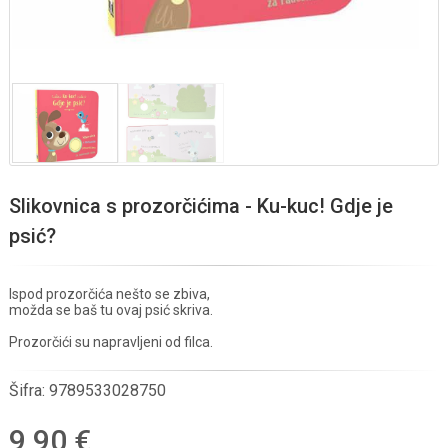
Slikovnica s prozorčićima - Ku-kuc! Gdje je
psić?
Ispod prozorčića nešto se zbiva,
možda se baš tu ovaj psić skriva.
Prozorčići su napravljeni od filca.
Šifra:
9789533028750
9,90 €